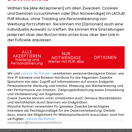
ergattern. Ein Podestplatz ist allerdings außer
Wählen Sie [Alle Akzeptieren] um allen Zwecken, Cookies
Reichweite. Laser-Segler Andreas Geritzer belegt
und Diensten zuzustimmen oder [Nur Notwendige] im LAOLA1
PUR Modus, ohne Tracking uns Peronsalisierung von
trotz starker Rückenschmerzen Gesamtplatz 18.
Werbung fortzufahren. Sie können mit [Optionen] auch eine
Die 470er-Damen Lara Vadlau/Eva Maria Schimak
individuelle Auswahl zu treffen. Sie können Ihre Einstellungen
werden Gesamt-19. Finn-Segler Florian Raudaschl
jederzeit über den Button links unten bzw. über den Link in
der Fußzeile anpassen.
beendet das Rennen auf Position 22.
ALLE
NUR
AKZEPTIEREN
Mehr zum Thema
OPTIONEN
NOTWENDIGE
Tracking und
Weiter mit PUR-Abo
Personalisierung
Wir und
unsere
186
Partner
verarbeiten personenbezogene Daten, wie
Ihre IP-Adresse und Browser-Attribute für die folgenden Zwecke
:
Speichern von oder Zugriff auf Informationen auf einem Endgerät;
Personalisierte Werbung und Inhalte, Messung von Werbeleistung und
der Performance von Inhalten, Zielgruppenforschung sowie Entwicklung
und Verbesserung von Angeboten
.
Diese Zwecke können unter Umständen auch
:
Genaue Standortdaten
und Identifikation durch Scannen von Endgeräten
.
Manche Partner verwenden für gewisse Zwecke berechtigtes
Interesse als Rechtsgrundlage für die Datenverarbeitung. Details
dazu, sowie die Möglichkeit Ihr Widerspruchsrecht auszuüben, sind hier
verfügbar
:
unsere
186
Partner
Impressum
|
Datenschutzrichtlinie
Premier-League-
Sebastian O