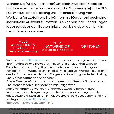
beim Material und belegt nur Rang 30. Im zweiten
Wählen Sie [Alle Akzeptieren] um allen Zwecken, Cookies
und Diensten zuzustimmen oder [Nur Notwendige] im LAOLA1
Race mischt der 32-Jährige anfangs um den Sieg
PUR Modus, ohne Tracking uns Peronsalisierung von
mit, ein Windloch wirft ihn aber auf Rang 13 zurück.
Werbung fortzufahren. Sie können mit [Optionen] auch eine
individuelle Auswahl zu treffen. Sie können Ihre Einstellungen
Nach fünf Wettfahrten führt der Italiener Filippo
jederzeit über den Button links unten bzw. über den Link in
Bladassarri vor dem Slowenen Vasilij Zbogar.
der Fußzeile anpassen.
ALLE
Mehr zum Thema
NUR
AKZEPTIEREN
OPTIONEN
NOTWENDIGE
Tracking und
Weiter mit PUR-Abo
Personalisierung
Wir und
unsere
186
Partner
verarbeiten personenbezogene Daten, wie
Ihre IP-Adresse und Browser-Attribute für die folgenden Zwecke
:
Speichern von oder Zugriff auf Informationen auf einem Endgerät;
Personalisierte Werbung und Inhalte, Messung von Werbeleistung und
der Performance von Inhalten, Zielgruppenforschung sowie Entwicklung
und Verbesserung von Angeboten
.
Diese Zwecke können unter Umständen auch
:
Genaue Standortdaten
und Identifikation durch Scannen von Endgeräten
.
Manche Partner verwenden für gewisse Zwecke berechtigtes
Interesse als Rechtsgrundlage für die Datenverarbeitung. Details
dazu, sowie die Möglichkeit Ihr Widerspruchsrecht auszuüben, sind hier
verfügbar
:
unsere
186
Partner
Premier-League-
Sebastian O
Impressum
|
Datenschutzrichtlinie
Rückkehr! Jordan
scheitert in