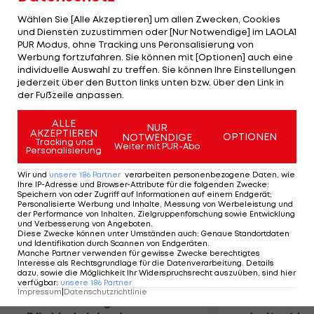
schnellsten ist sein Trainingskollege Thiago Pereira
Wählen Sie [Alle Akzeptieren] um allen Zwecken, Cookies
(BRA) mit 1:57,82. Dinko Jukic verzichtet wegen des
und Diensten zuzustimmen oder [Nur Notwendige] im LAOLA1
PUR Modus, ohne Tracking uns Peronsalisierung von
200-m-Delphin-Finals auf ein Antreten über 200 m
Werbung fortzufahren. Sie können mit [Optionen] auch eine
Lagen. Für Fabienne Nadarajah ist im Vorlauf über
individuelle Auswahl zu treffen. Sie können Ihre Einstellungen
50 m Rücken bereits Endstation. Sie belegt in 29,29
jederzeit über den Button links unten bzw. über den Link in
der Fußzeile anpassen.
Sekunden Platz 28.
ALLE
NUR
AKZEPTIEREN
Mehr zum Thema
OPTIONEN
NOTWENDIGE
Tracking und
Weiter mit PUR-Abo
Personalisierung
Wir und
unsere
186
Partner
verarbeiten personenbezogene Daten, wie
Ihre IP-Adresse und Browser-Attribute für die folgenden Zwecke
:
Speichern von oder Zugriff auf Informationen auf einem Endgerät;
Personalisierte Werbung und Inhalte, Messung von Werbeleistung und
der Performance von Inhalten, Zielgruppenforschung sowie Entwicklung
und Verbesserung von Angeboten
.
Diese Zwecke können unter Umständen auch
:
Genaue Standortdaten
und Identifikation durch Scannen von Endgeräten
.
Manche Partner verwenden für gewisse Zwecke berechtigtes
Interesse als Rechtsgrundlage für die Datenverarbeitung. Details
dazu, sowie die Möglichkeit Ihr Widerspruchsrecht auszuüben, sind hier
verfügbar
:
unsere
186
Partner
Impressum
|
Datenschutzrichtlinie
Premier-League-
Sebastian O