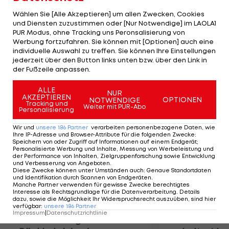
Pallitsch (800 Meter) gehen für Rot-Weiß-Rot an
Wählen Sie [Alle Akzeptieren] um allen Zwecken, Cookies
den Start. Die aussichtsreicste Ausgangsposition
und Diensten zuzustimmen oder [Nur Notwendige] im LAOLA1
PUR Modus, ohne Tracking uns Peronsalisierung von
hat dabei Schrott inne, die auf eine
Werbung fortzufahren. Sie können mit [Optionen] auch eine
Finalteilnahme hofft: "Das Semifinale ist in jedem
individuelle Auswahl zu treffen. Sie können Ihre Einstellungen
Fall das Ziel, für das Finale muss alles passen", so
jederzeit über den Button links unten bzw. über den Link in
der Fußzeile anpassen.
die 23-jährige Niederösterreicherin.
ALLE
NUR
AKZEPTIEREN
Mehr zum Thema
OPTIONEN
NOTWENDIGE
Tracking und
Weiter mit PUR-Abo
Personalisierung
Wir und
unsere
186
Partner
verarbeiten personenbezogene Daten, wie
Ihre IP-Adresse und Browser-Attribute für die folgenden Zwecke
:
Speichern von oder Zugriff auf Informationen auf einem Endgerät;
Personalisierte Werbung und Inhalte, Messung von Werbeleistung und
der Performance von Inhalten, Zielgruppenforschung sowie Entwicklung
und Verbesserung von Angeboten
.
Diese Zwecke können unter Umständen auch
:
Genaue Standortdaten
und Identifikation durch Scannen von Endgeräten
.
Manche Partner verwenden für gewisse Zwecke berechtigtes
Interesse als Rechtsgrundlage für die Datenverarbeitung. Details
dazu, sowie die Möglichkeit Ihr Widerspruchsrecht auszuüben, sind hier
verfügbar
:
unsere
186
Partner
Impressum
|
Datenschutzrichtlinie
Premier-League-
Sebastian O