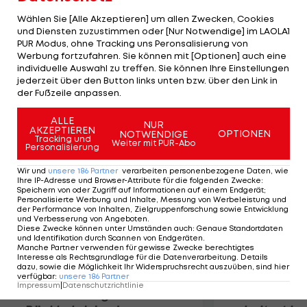
beste Karriere-Resultat, allerdings war noch mehr
Wählen Sie [Alle Akzeptieren] um allen Zwecken, Cookies
drinnen: "Eigentlich bin ich zufrieden, aber der
und Diensten zuzustimmen oder [Nur Notwendige] im LAOLA1
PUR Modus, ohne Tracking uns Peronsalisierung von
Start war sehr schwach", so das Resümee von
Werbung fortzufahren. Sie können mit [Optionen] auch eine
Schrott. Die Goldmedaille geht an Australien. Sally
individuelle Auswahl zu treffen. Sie können Ihre Einstellungen
Pearson triumphiert in 7,73 Sekunden (Welt-
jederzeit über den Button links unten bzw. über den Link in
der Fußzeile anpassen.
Saisonbestleistung).
ALLE
NUR
AKZEPTIEREN
Mehr zum Thema
OPTIONEN
NOTWENDIGE
Tracking und
Weiter mit PUR-Abo
Personalisierung
Wir und
unsere
186
Partner
verarbeiten personenbezogene Daten, wie
Ihre IP-Adresse und Browser-Attribute für die folgenden Zwecke
:
Speichern von oder Zugriff auf Informationen auf einem Endgerät;
Personalisierte Werbung und Inhalte, Messung von Werbeleistung und
der Performance von Inhalten, Zielgruppenforschung sowie Entwicklung
und Verbesserung von Angeboten
.
Diese Zwecke können unter Umständen auch
:
Genaue Standortdaten
und Identifikation durch Scannen von Endgeräten
.
Manche Partner verwenden für gewisse Zwecke berechtigtes
Interesse als Rechtsgrundlage für die Datenverarbeitung. Details
dazu, sowie die Möglichkeit Ihr Widerspruchsrecht auszuüben, sind hier
verfügbar
:
unsere
186
Partner
Impressum
|
Datenschutzrichtlinie
Premier-League-
Sebastian O