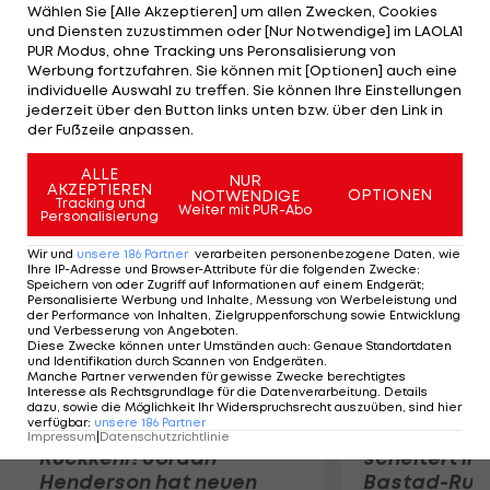
verpasste im Vorjahr bei seinem Marathon-Debüt
Wählen Sie [Alle Akzeptieren] um allen Zwecken, Cookies
und Diensten zuzustimmen oder [Nur Notwendige] im LAOLA1
in Linz das Limit für die Sommerspiele klar. Einen
PUR Modus, ohne Tracking uns Peronsalisierung von
neuerlichen Anlauf über 3.000 Meter Hindernis
Werbung fortzufahren. Sie können mit [Optionen] auch eine
individuelle Auswahl zu treffen. Sie können Ihre Einstellungen
musste der 24-fache Staatsmeister in der
jederzeit über den Button links unten bzw. über den Link in
Vorbereitung abbrechen.
der Fußzeile anpassen.
Mehr zum Thema
ALLE
NUR
AKZEPTIEREN
OPTIONEN
NOTWENDIGE
Tracking und
Weiter mit PUR-Abo
Personalisierung
Wir und
unsere
186
Partner
verarbeiten personenbezogene Daten, wie
Ihre IP-Adresse und Browser-Attribute für die folgenden Zwecke
:
Speichern von oder Zugriff auf Informationen auf einem Endgerät;
Personalisierte Werbung und Inhalte, Messung von Werbeleistung und
der Performance von Inhalten, Zielgruppenforschung sowie Entwicklung
und Verbesserung von Angeboten
.
Diese Zwecke können unter Umständen auch
:
Genaue Standortdaten
und Identifikation durch Scannen von Endgeräten
.
Manche Partner verwenden für gewisse Zwecke berechtigtes
Interesse als Rechtsgrundlage für die Datenverarbeitung. Details
dazu, sowie die Möglichkeit Ihr Widerspruchsrecht auszuüben, sind hier
verfügbar
:
unsere
186
Partner
Premier-League-
Sebastian O
Impressum
|
Datenschutzrichtlinie
Rückkehr! Jordan
scheitert in
Henderson hat neuen
Bastad-Run