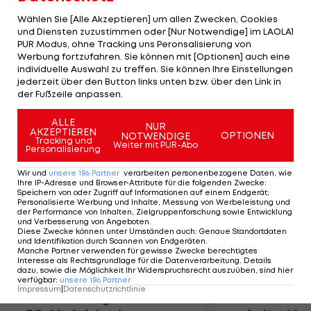
südkoreanischen Millionenstadt Daegu nach 42,195
Wählen Sie [Alle Akzeptieren] um allen Zwecken, Cookies
km in 2:07:38 Stunden vor seinem Landsmann
und Diensten zuzustimmen oder [Nur Notwendige] im LAOLA1
PUR Modus, ohne Tracking uns Peronsalisierung von
Vincent Kipruto (2:10:06) und dem Äthiopier Feyisa
Werbung fortzufahren. Sie können mit [Optionen] auch eine
Lilesa (2:10:32) durch. Die 2:28 Minuten sind der
individuelle Auswahl zu treffen. Sie können Ihre Einstellungen
größte Vorsprung eines WM-Marathon-Siegers
jederzeit über den Button links unten bzw. über den Link in
der Fußzeile anpassen.
auf seinen ersten Verfolger.
ALLE
NUR
AKZEPTIEREN
Mehr zum Thema
OPTIONEN
NOTWENDIGE
Tracking und
Weiter mit PUR-Abo
Personalisierung
Wir und
unsere
186
Partner
verarbeiten personenbezogene Daten, wie
Ihre IP-Adresse und Browser-Attribute für die folgenden Zwecke
:
Speichern von oder Zugriff auf Informationen auf einem Endgerät;
Personalisierte Werbung und Inhalte, Messung von Werbeleistung und
der Performance von Inhalten, Zielgruppenforschung sowie Entwicklung
und Verbesserung von Angeboten
.
Diese Zwecke können unter Umständen auch
:
Genaue Standortdaten
und Identifikation durch Scannen von Endgeräten
.
Manche Partner verwenden für gewisse Zwecke berechtigtes
Interesse als Rechtsgrundlage für die Datenverarbeitung. Details
dazu, sowie die Möglichkeit Ihr Widerspruchsrecht auszuüben, sind hier
verfügbar
:
unsere
186
Partner
Impressum
|
Datenschutzrichtlinie
Premier-League-
Sebastian O