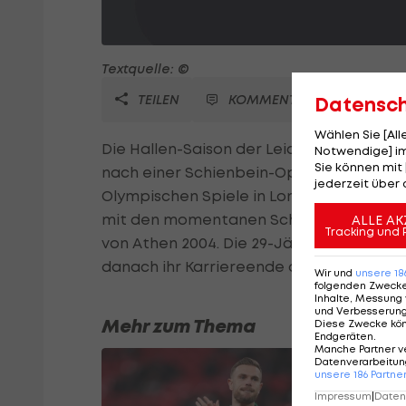
Textquelle: ©
TEILEN
KOMMENTARE
Datensc
Wählen Sie [Al
Die Hallen-Saison der Leichtathleten fin
Notwendige] im
Sie können mit 
nach einer Schienbein-Operation auf ihr
jederzeit über 
Olympischen Spiele in London. "Ich will 
mit den momentanen Schmerzen ist das 
ALLE AK
Tracking und 
von Athen 2004. Die 29-Jährige betrachte
danach ihr Karriereende an.
Wir und
unsere
18
folgenden Zweck
Inhalte, Messung 
und Verbesserun
Mehr zum Thema
Diese Zwecke kö
Endgeräten
.
Manche Partner v
Datenverarbeitung
unsere
186
Partne
Impressum
|
Datens