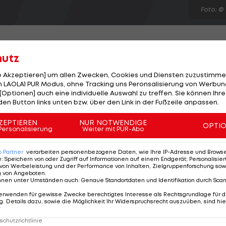
Foto: ©
hutz
le Akzeptieren] um allen Zwecken, Cookies und Diensten zuzustimme
det ohne Carolina Klüft statt. Die Schwedin verzichtet
 LAOLA1 PUR Modus, ohne Tracking uns Peronsalisierung von Werbung
[Optionen] auch eine individuelle Auswahl zu treffen. Sie können Ihre
e Teilnahme und richtet ihren Fokus ganz auf die
den Button links unten bzw. über den Link in der Fußzeile anpassen.
im Weitsprung auf einem Weltklasse-Niveau agieren, ab
unmöglich", erklärt die Siebenkampf-Olympiasiegerin
ZEPTIEREN
NUR NOTWENDIGE
OPTI
Personalisierung
Weiter mit PUR-Abo
t London als letztes sportliches Ziel und kündigte für
6
Partner
verarbeiten personenbezogene Daten, wie Ihre IP-Adresse und Browser-
e
:
Speichern von oder Zugriff auf Informationen auf einem Endgerät; Personalisi
von Werbeleistung und der Performance von Inhalten, Zielgruppenforschung sow
g von Angeboten
.
nnen unter Umständen auch
:
Genaue Standortdaten und Identifikation durch Sca
erwenden für gewisse Zwecke berechtigtes Interesse als Rechtsgrundlage für d
. Details dazu, sowie die Möglichkeit Ihr Widerspruchsrecht auszuüben, sind hie
r
chutzrichtlinie