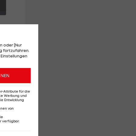
n oder [Nur
 fortzufahren.
 Einstellungen
er
ONEN
Attribute für die
erte Werbung und
ie Entwicklung
nnen von
ie
r verfügbar
:
Ehemaliges Rapid-
Di