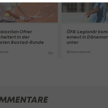
ebastian Ofner
ÖFB-Legionär ko
heitert in der
erneut in Dänemar
rsten Bastad-Runde
unter
ennis
International
6
MMENTARE