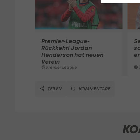
Premier-League-
S
Rückkehr! Jordan
sc
Henderson hat neuen
e
Verein
Premier League
T
TEILEN
KOMMENTARE
KO