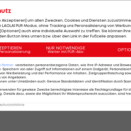
 gewesen, dieser Wunsch hat sich nicht erfüllt.
hutz
le Akzeptieren] um allen Zwecken, Cookies und Diensten zuzustimme
 LAOLA1 PUR Modus, ohne Tracking uns Peronsalisierung von Werbung
[Optionen] auch eine individuelle Auswahl zu treffen. Sie können Ihre
g, aber es ist fantastisch hier. Paula hatte keinen gut
den Button links unten bzw. über den Link in der Fußzeile anpassen.
t", erklärte Gebrselassie.
ZEPTIEREN
NUR NOTWENDIGE
OPTI
Personalisierung
Weiter mit PUR-Abo
rinnen hatten von Beginn an keine Chance, ihre
ebrselassie los.
6
Partner
verarbeiten personenbezogene Daten, wie Ihre IP-Adresse und Browser-
e
:
Speichern von oder Zugriff auf Informationen auf einem Endgerät; Personalisi
von Werbeleistung und der Performance von Inhalten, Zielgruppenforschung sow
hängte der frühere Marathon-Weltrekordler nach
g von Angeboten
.
nnen unter Umständen auch
:
Genaue Standortdaten und Identifikation durch Sca
erwenden für gewisse Zwecke berechtigtes Interesse als Rechtsgrundlage für d
. Details dazu, sowie die Möglichkeit Ihr Widerspruchsrecht auszuüben, sind hie
 Zusammenarbeit von Radcliffe mit ihren Begleiterinne
r
ren bzw. sie sogar behinderten, ehe sie nach zwei Dritt
chutzrichtlinie