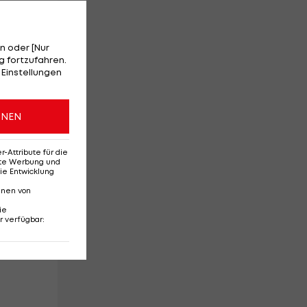
n oder [Nur
 fortzufahren.
 Einstellungen
en
ONEN
Attribute für die
erte Werbung und
ie Entwicklung
nnen von
ie
r verfügbar
:
n,
el