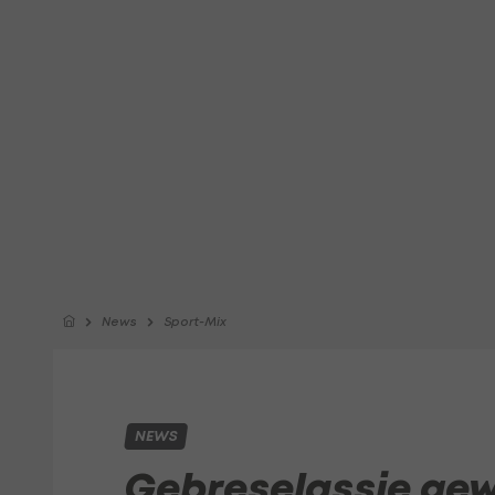
News
Sport-Mix
NEWS
Gebreselassie gew