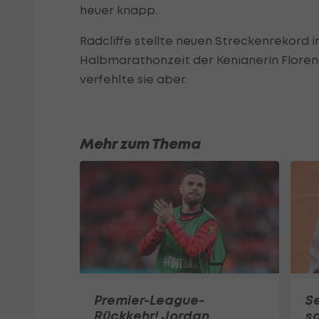
heuer knapp.
Radcliffe stellte neuen Streckenrekord in
Halbmarathonzeit der Kenianerin Florence
verfehlte sie aber.
Mehr zum Thema
Premier-League-
S
Rückkehr! Jordan
sc