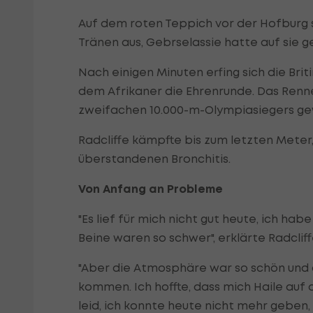
Auf dem roten Teppich vor der Hofburg s
Tränen aus, Gebrselassie hatte auf sie ge
Nach einigen Minuten erfing sich die Bri
dem Afrikaner die Ehrenrunde. Das Renne
zweifachen 10.000-m-Olympiasiegers g
Radcliffe kämpfte bis zum letzten Meter
überstandenen Bronchitis.
Von Anfang an Probleme
"Es lief für mich nicht gut heute, ich ha
Beine waren so schwer", erklärte Radclif
"Aber die Atmosphäre war so schön und di
kommen. Ich hoffte, dass mich Haile auf d
leid, ich konnte heute nicht mehr geben,