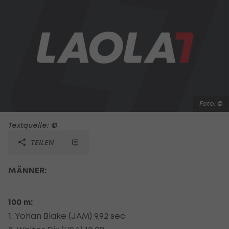
Foto: ©
Textquelle: ©
TEILEN
MÄNNER:
100 m:
1. Yohan Blake (JAM) 9,92 sec