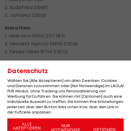
2. Südafrika 2:59,87
3. Jamaika 3:00,10
Marathon:
1. Abel Kirui (KEN) 2:07:38 h
2. Vencent Kipruto (KEN) 2:10:06
3. Feyisa Lilesa (ETH) 2:10:32
Datenschutz
DAMEN:
Wählen Sie [Alle Akzeptieren] um allen Zwecken, Cookies
und Diensten zuzustimmen oder [Nur Notwendige] im LAOLA1
PUR Modus, ohne Tracking uns Peronsalisierung von
100 m:
Werbung fortzufahren. Sie können mit [Optionen] auch eine
individuelle Auswahl zu treffen. Sie können Ihre Einstellungen
1. Carmelita Jeter (USA) 10,90 sec
jederzeit über den Button links unten bzw. über den Link in
2. Veronica Campbell-Brown (JAM) 10,97
der Fußzeile anpassen.
3. Kelly-Ann Baptiste (TRI) 10,98
ALLE
NUR
AKZEPTIEREN
OPTIONEN
NOTWENDIGE