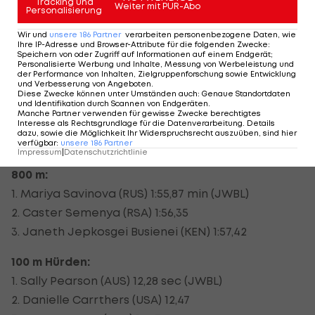
200 m:
Tracking und
Weiter mit PUR-Abo
Personalisierung
1. Veronica Campbell-Brown (JAM) 22,22 sec
Wir und
unsere
186
Partner
verarbeiten personenbezogene Daten, wie
2. Carmelita Jeter (USA) 22,37
Ihre IP-Adresse und Browser-Attribute für die folgenden Zwecke
:
Speichern von oder Zugriff auf Informationen auf einem Endgerät;
3. Allyson Felix (USA) 22,42
Personalisierte Werbung und Inhalte, Messung von Werbeleistung und
der Performance von Inhalten, Zielgruppenforschung sowie Entwicklung
und Verbesserung von Angeboten
.
400 m:
Diese Zwecke können unter Umständen auch
:
Genaue Standortdaten
und Identifikation durch Scannen von Endgeräten
.
1. Amantle Montsho (BOT) 49,56 sec
Manche Partner verwenden für gewisse Zwecke berechtigtes
2. Allyson Felix (USA) 49,59
Interesse als Rechtsgrundlage für die Datenverarbeitung. Details
dazu, sowie die Möglichkeit Ihr Widerspruchsrecht auszuüben, sind hier
3. Anastasiya Kapachinskaya 50,24
verfügbar
:
unsere
186
Partner
Impressum
|
Datenschutzrichtlinie
800 m:
1. Mariya Savinova (RUS) 1:55,87 min (JWBL)
2. Caster Semenya (RSA) 1:56,35
3. Janeth Jepkosgei Busienei (KEN) 1:57,42
100 m Hürden:
1. Sally Pearson (AUS) 12,28 sec (JWBL)
2. Danielle Carrthers (USA) 12,47