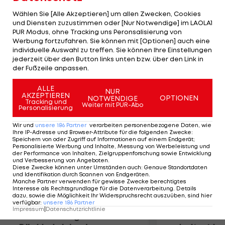
Gruppe steigen auf. Die Damen treffen von 18. bis
Wählen Sie [Alle Akzeptieren] um allen Zwecken, Cookies
23. September in Wien auf Russland, Belgien,
und Diensten zuzustimmen oder [Nur Notwendige] im LAOLA1
PUR Modus, ohne Tracking uns Peronsalisierung von
Wales, Ukraine und Litauen. In dieser Sechser-
Werbung fortzufahren. Sie können mit [Optionen] auch eine
Gruppe steigen die Top-4 auf. ÖHV-Präsident
individuelle Auswahl zu treffen. Sie können Ihre Einstellungen
Walter Kapounek erwartet zumindest von den
jederzeit über den Button links unten bzw. über den Link in
der Fußzeile anpassen.
Herren den Aufstieg.
ALLE
NUR
AKZEPTIEREN
Mehr zum Thema
OPTIONEN
NOTWENDIGE
Tracking und
Weiter mit PUR-Abo
Personalisierung
Wir und
unsere
186
Partner
verarbeiten personenbezogene Daten, wie
Ihre IP-Adresse und Browser-Attribute für die folgenden Zwecke
:
Speichern von oder Zugriff auf Informationen auf einem Endgerät;
Personalisierte Werbung und Inhalte, Messung von Werbeleistung und
der Performance von Inhalten, Zielgruppenforschung sowie Entwicklung
und Verbesserung von Angeboten
.
Diese Zwecke können unter Umständen auch
:
Genaue Standortdaten
und Identifikation durch Scannen von Endgeräten
.
Manche Partner verwenden für gewisse Zwecke berechtigtes
Interesse als Rechtsgrundlage für die Datenverarbeitung. Details
dazu, sowie die Möglichkeit Ihr Widerspruchsrecht auszuüben, sind hier
verfügbar
:
unsere
186
Partner
Impressum
|
Datenschutzrichtlinie
Premier-League-
Sebastian O