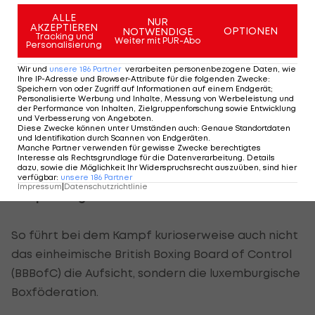
Um die Show in London trotzdem steigen lassen
ALLE
zu können, musste Chisora auf einen höchst
NUR
AKZEPTIEREN
OPTIONEN
NOTWENDIGE
Tracking und
umstrittenen Trick zurückgreifen. Er boxt nun mit
Weiter mit PUR-Abo
Personalisierung
einer luxemburgischen Lizenz.
Wir und
unsere
186
Partner
verarbeiten personenbezogene Daten, wie
Ihre IP-Adresse und Browser-Attribute für die folgenden Zwecke
:
Genauso wie sein Kontrahent: Haye hatte seine
Speichern von oder Zugriff auf Informationen auf einem Endgerät;
Personalisierte Werbung und Inhalte, Messung von Werbeleistung und
Lizenz schon vor der unfreiwillig komischen Aktion
der Performance von Inhalten, Zielgruppenforschung sowie Entwicklung
und Verbesserung von Angeboten
.
in München zurückgegeben. Er beantragte eine
Diese Zwecke können unter Umständen auch
:
Genaue Standortdaten
und Identifikation durch Scannen von Endgeräten
.
neue nicht in seinem Heimatland, sondern
Manche Partner verwenden für gewisse Zwecke berechtigtes
Interesse als Rechtsgrundlage für die Datenverarbeitung. Details
ebenfalls in dem kleinen Großherzogtum.
dazu, sowie die Möglichkeit Ihr Widerspruchsrecht auszuüben, sind hier
verfügbar
:
unsere
186
Partner
Impressum
|
Datenschutzrichtlinie
Kampf ums große Geld
So führt bei dem Kampf kurioserweise auch nicht
das einheimische British Boxing Board of Control
(BBBofC) die Aufsicht, sondern die luxemburgische
Boxföderation.