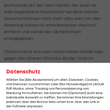
Boxfreunde auf der Insel meinen, der einst als
edel angesehene Faustkampf sei dank solcher
Demonstrationen nicht mehr allzu weit von den
Wrestling-Shows US-amerikanischer Machart
entfernt und werde der Lächerlichkeit
preisgegeben.
Chisora hatte sich nach seiner klaren Niederlage
gegen den älteren Klitschko-Bruder Vitali im
Februar in München vor laufenden
Datenschutz
Fernsehkameras mit Haye geprügelt. Zuvor hatte
er seinen Gegner beim Wiegen geohrfeigt und
Wählen Sie [Alle Akzeptieren] um allen Zwecken, Cookies
und Diensten zuzustimmen oder [Nur Notwendige] im LAOLA1
dessen Bruder Wladimir kurz vor Kampfbeginn
PUR Modus, ohne Tracking uns Peronsalisierung von
bespuckt. Der britische Verband entzog ihm
Werbung fortzufahren. Sie können mit [Optionen] auch eine
individuelle Auswahl zu treffen. Sie können Ihre Einstellungen
deswegen die Boxlizenz.
jederzeit über den Button links unten bzw. über den Link in
der Fußzeile anpassen.