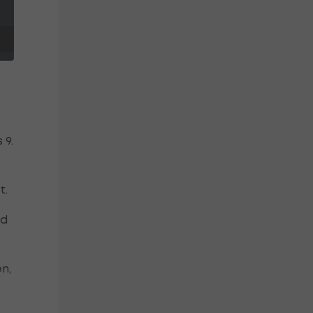
 9.
t.
ld
n,