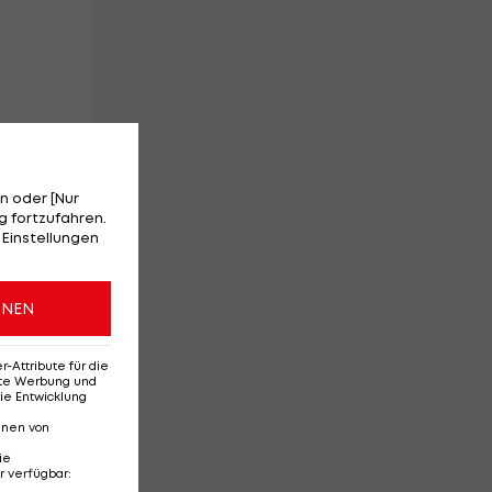
n oder [Nur
 fortzufahren.
 Einstellungen
ich
.
ONEN
Attribute für die
erte Werbung und
ie Entwicklung
nnen von
ie
r verfügbar
: