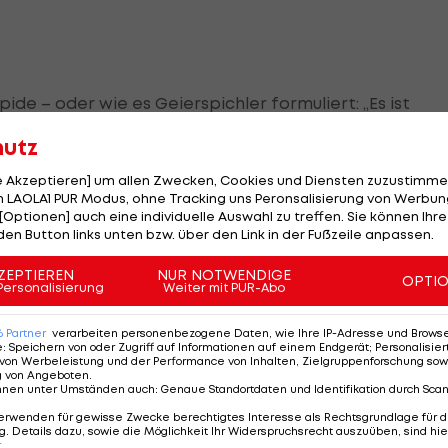
de – oder wie es Geierspichler formuliert: „Es ist
rd Fiesta versuchen, bei der
Formel 1
mitzufahren.“ Mit
hutz
nzu: „Aber wer weiß, vielleicht schießen sich die ja
le Akzeptieren] um allen Zwecken, Cookies und Diensten zuzustimme
 LAOLA1 PUR Modus, ohne Tracking uns Peronsalisierung von Werbung
[Optionen] auch eine individuelle Auswahl zu treffen. Sie können Ihre
elmetall von den Paralympics zurückzukehren, stellt s
den Button links unten bzw. über den Link in der Fußzeile anpassen.
 prall gefüllte Trophäen-Vitrine ein wenig die Sinnfrage
ZEPTIEREN
NUR NOTWENDIGE
OPTI
Personalisierung
Weiter mit PUR-Abo
en als Oberchecker abtreten, aber ich höre immer
ch ein Vorbild bin. Und was wäre ich für ein Vorbild,
6
Partner
verarbeiten personenbezogene Daten, wie Ihre IP-Adresse und Browser-
e
:
Speichern von oder Zugriff auf Informationen auf einem Endgerät; Personalisi
n würde?“, erklärt der Mann mit der Stehfrisur.
von Werbeleistung und der Performance von Inhalten, Zielgruppenforschung sow
g von Angeboten
.
nnen unter Umständen auch
:
Genaue Standortdaten und Identifikation durch Sca
zu lassen, nur weil es schwieriger wird, sondern zu
erwenden für gewisse Zwecke berechtigtes Interesse als Rechtsgrundlage für d
ben.“
. Details dazu, sowie die Möglichkeit Ihr Widerspruchsrecht auszuüben, sind hie
r