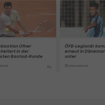
ebastian Ofner
ÖFB-Legionär ko
heitert in der
erneut in Dänemar
rsten Bastad-Runde
unter
ennis
International
6