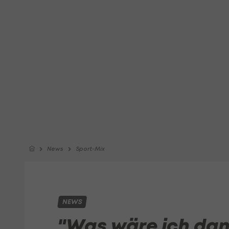
News
Sport-Mix
NEWS
"Was wäre ich dann