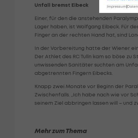
Unfall bremst Eibeck
Impressum
|
Datens
Einer, für den die anstehenden Paralym
Lager haben, ist Wolfgang Eibeck. Für de
Finger an der rechten Hand hat, sind Lon
In der Vorbereitung hatte der Wiener ein
Der Athlet des RC Tulln kam so böse zu S
unwissenden Sanitäter suchten am Unfal
abgetrennten Fingern Eibecks.
Knapp zwei Monate vor Beginn der Paral
Zwischenfalls. „Ich habe nach wie vor Sc
seinem Ziel abbringen lassen will – und z
Mehr zum Thema