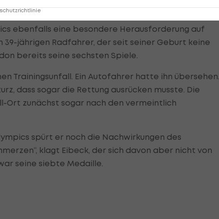
chutzrichtlinie
pics ebenfalls eine besondere Herausforderung auf
n 39-jährigen Radfahrer, der seit seiner Geburt keine
don bereits seine sechsten Spiele.
en Trainingsunfall. Ein Autofahrer hatte ihn übersehen
turz, dass sogar die Rettung ausrücken musste. Die
l-Ort zunächst sogar nach den vermeintlich
ympics spürt er noch die Nachwirkungen des
hmerzen“, klagt Eibeck, der sich davon aber nicht von
war seine siebte Medaille.