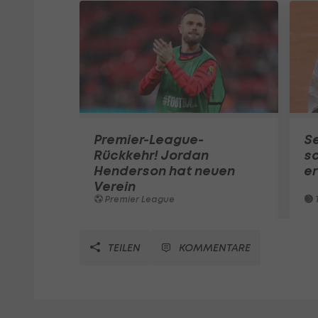
Premier-League-
S
Rückkehr! Jordan
sc
Henderson hat neuen
e
Verein
Premier League
T
TEILEN
KOMMENTARE