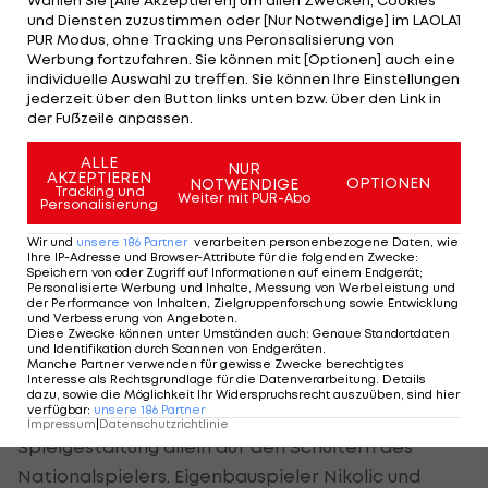
Wählen Sie [Alle Akzeptieren] um allen Zwecken, Cookies
und Diensten zuzustimmen oder [Nur Notwendige] im LAOLA1
der Minsker spielt im linken Rückraum und kam in
PUR Modus, ohne Tracking uns Peronsalisierung von
der vergangenen Saison in der
Champions League
Werbung fortzufahren. Sie können mit [Optionen] auch eine
individuelle Auswahl zu treffen. Sie können Ihre Einstellungen
in zehn Spielen auf 63 Tore.
jederzeit über den Button links unten bzw. über den Link in
der Fußzeile anpassen.
Doch auch die Fivers müssen sich mit ihrer
Personalie auf dieser Position nicht verstecken.
ALLE
NUR
AKZEPTIEREN
OPTIONEN
NOTWENDIGE
Tracking und
Weiter mit PUR-Abo
Personalisierung
Ziura im Mittelpunkt
Wir und
unsere
186
Partner
verarbeiten personenbezogene Daten, wie
Mit Roman Kirvelivicius steht immerhin der
Ihre IP-Adresse und Browser-Attribute für die folgenden Zwecke
:
Speichern von oder Zugriff auf Informationen auf einem Endgerät;
„Handballer des Jahres“ der letzten Saison für die
Personalisierte Werbung und Inhalte, Messung von Werbeleistung und
der Performance von Inhalten, Zielgruppenforschung sowie Entwicklung
Wiener auf dem Parkett. Neben dem Litauer, der
und Verbesserung von Angeboten
.
Diese Zwecke können unter Umständen auch
:
Genaue Standortdaten
durch seine Wurfhärte und Präzision besticht,
und Identifikation durch Scannen von Endgeräten
.
Manche Partner verwenden für gewisse Zwecke berechtigtes
steht vor allem Vytas Ziura im Fokus.
Interesse als Rechtsgrundlage für die Datenverarbeitung. Details
dazu, sowie die Möglichkeit Ihr Widerspruchsrecht auszuüben, sind hier
verfügbar
:
unsere
186
Partner
Nach dem Abgang von Ibish Thaqi liegt die
Impressum
|
Datenschutzrichtlinie
Spielgestaltung allein auf den Schultern des
Nationalspielers. Eigenbauspieler Nikolic und