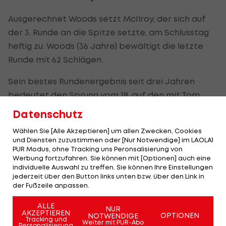
Ausgerechnet Woods setzt McIlroy, der sich auf
der 3. Runde an die Spitze setzte, am Schlusstag
heftig zu. Woods (36 Jahre) bewältigt die letzte
Runde mit 62 Schlägen.
Sein bestes Rundenergebnis seit drei Jahren
bedeutet den Sprung vom 18. auf den mit Tom
Gillis (USA) geteilten zweiten Rang.
Datenschutz
Nordire erweist sich als nervenstark
Wählen Sie [Alle Akzeptieren] um allen Zwecken, Cookies
und Diensten zuzustimmen oder [Nur Notwendige] im LAOLA1
PUR Modus, ohne Tracking uns Peronsalisierung von
McIlroy verteidigt seinen Vorsprung auf den
Werbung fortzufahren. Sie können mit [Optionen] auch eine
individuelle Auswahl zu treffen. Sie können Ihre Einstellungen
letzten Löchern aber souverän und mit der
jederzeit über den Button links unten bzw. über den Link in
nötigen Ruhe.
der Fußzeile anpassen.
"Es war immer ein Traum für mich, Erster der
ALLE
NUR
AKZEPTIEREN
OPTIONEN
NOTWENDIGE
Weltrangliste zu werden, bester Spieler der Welt
Tracking und
Weiter mit PUR-Abo
Personalisierung