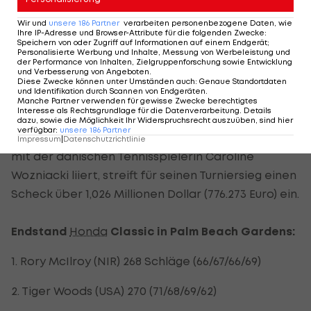
oder wie auch immer man es nennen will."
Wir und
unsere
186
Partner
verarbeiten personenbezogene Daten, wie
Ihre IP-Adresse und Browser-Attribute für die folgenden Zwecke
:
"Aber ich dachte nicht, dass ich es so schnell
Speichern von oder Zugriff auf Informationen auf einem Endgerät;
Personalisierte Werbung und Inhalte, Messung von Werbeleistung und
schaffe. Hoffentlich kann ich mich ein Weilchen
der Performance von Inhalten, Zielgruppenforschung sowie Entwicklung
und Verbesserung von Angeboten
.
dort halten", erklärt der Sieger der
US Open
2011.
Diese Zwecke können unter Umständen auch
:
Genaue Standortdaten
und Identifikation durch Scannen von Endgeräten
.
Manche Partner verwenden für gewisse Zwecke berechtigtes
1,026 Mio. Dollar Preisgeld
Interesse als Rechtsgrundlage für die Datenverarbeitung. Details
dazu, sowie die Möglichkeit Ihr Widerspruchsrecht auszuüben, sind hier
verfügbar
:
unsere
186
Partner
Der im nordirischen Holywood geborene McIlroy,
Impressum
|
Datenschutzrichtlinie
mit der dänischen Tennisspielerin Caroline
Wozniacki liiert, streift für seinen Turniersieg einen
Scheck über 1,026 Millionen Dollar (776.273 Euro) ein.
Endstand
Honda
Classic in Palm Beach Gardens:
1. Rory McIlroy (NIR) 268 Schläge (66/67/66/69)
2. Tiger Woods (USA) 270 (71/68/69/62)