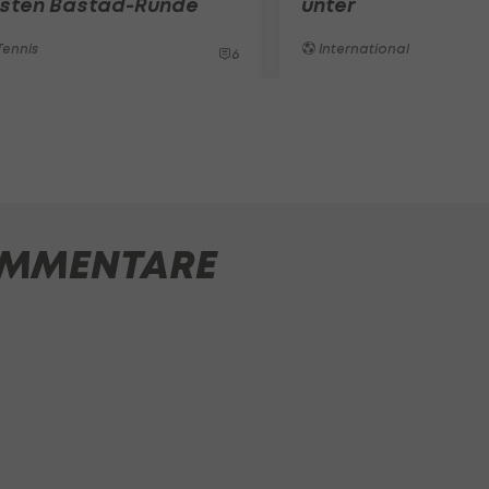
rsten Bastad-Runde
unter
ennis
International
6
MMENTARE