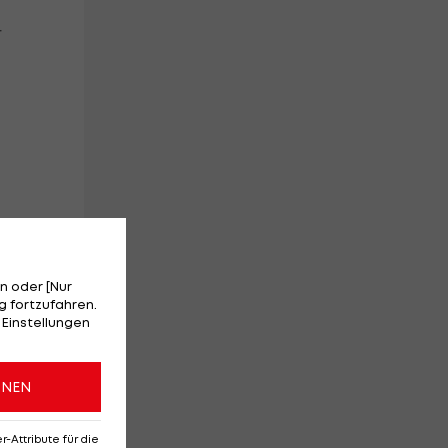
r
n oder [Nur
g.
 fortzufahren.
 Einstellungen
ONEN
Attribute für die