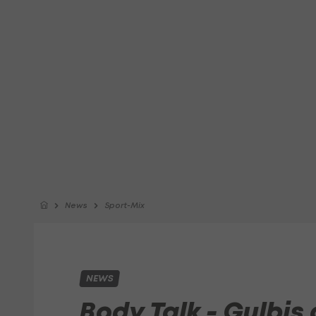
News
Sport-Mix
NEWS
Body Talk - Gulbis