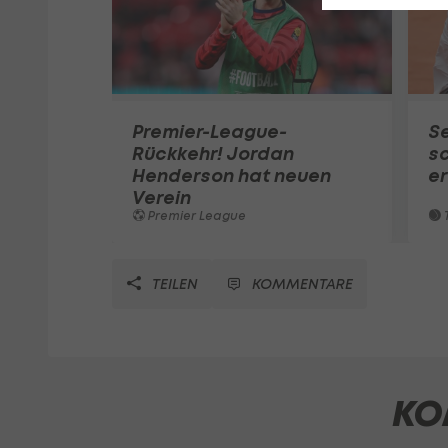
Premier-League-
S
Rückkehr! Jordan
sc
Henderson hat neuen
e
Verein
Premier League
T
TEILEN
KOMMENTARE
KO