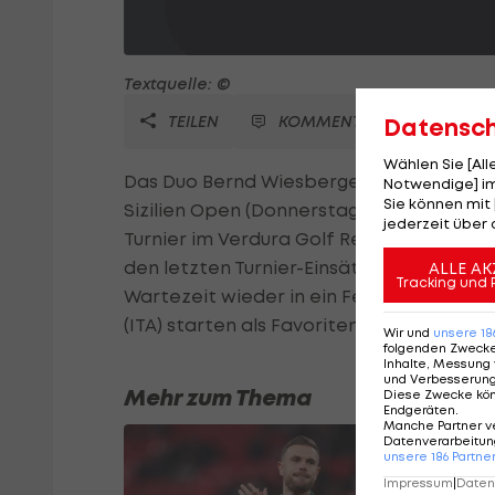
Textquelle: ©
TEILEN
KOMMENTARE
Datensc
Wählen Sie [Al
Das Duo Bernd Wiesberger und Hans Pete
Notwendige] im
Sie können mit 
Sizilien Open (Donnerstag bis Sonntag). 
jederzeit über 
Turnier im Verdura Golf Resort auf Itali
den letzten Turnier-Einsätzen zeigen. D
ALLE AK
Tracking und 
Wartezeit wieder in ein Feld der Europea
(ITA) starten als Favoriten.
Wir und
unsere
18
folgenden Zweck
Inhalte, Messung 
und Verbesserun
Mehr zum Thema
Diese Zwecke kö
Endgeräten
.
Manche Partner v
Datenverarbeitung
unsere
186
Partne
Impressum
|
Datens