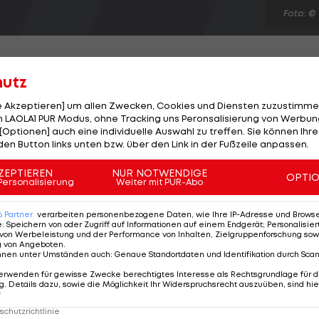
Foto: ©
hutz
le Akzeptieren] um allen Zwecken, Cookies und Diensten zuzustimme
r Bacher vertritt die rot-weiß-roten Farben bei den
 LAOLA1 PUR Modus, ohne Tracking uns Peronsalisierung von Werbung
[Optionen] auch eine individuelle Auswahl zu treffen. Sie können Ihre
Der Burgenländer Wiesberger will beim 1-Mio.-Euro-
den Button links unten bzw. über den Link in der Fußzeile anpassen.
ens Mittelmeer-Insel eine deutliche Steigerung gegenü
er Salzburger Hans Peter Bacher rutscht nach langer
ZEPTIEREN
NUR NOTWENDIGE
OPTI
Personalisierung
Weiter mit PUR-Abo
n Tour. Titelverteidiger Jacquelin (FRA) und Manassero
6
Partner
verarbeiten personenbezogene Daten, wie Ihre IP-Adresse und Browser-
e
:
Speichern von oder Zugriff auf Informationen auf einem Endgerät; Personalisi
von Werbeleistung und der Performance von Inhalten, Zielgruppenforschung sow
g von Angeboten
.
nnen unter Umständen auch
:
Genaue Standortdaten und Identifikation durch Sca
erwenden für gewisse Zwecke berechtigtes Interesse als Rechtsgrundlage für d
. Details dazu, sowie die Möglichkeit Ihr Widerspruchsrecht auszuüben, sind hie
r
chutzrichtlinie