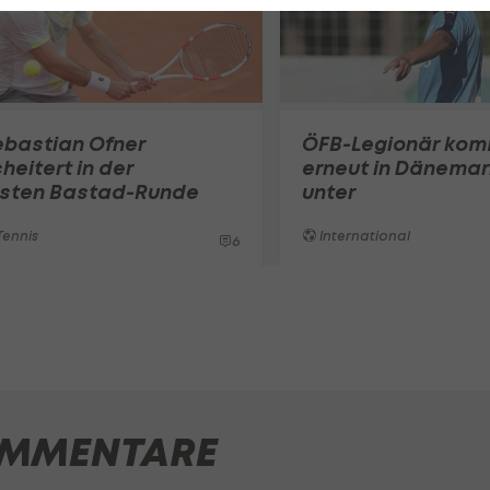
ebastian Ofner
ÖFB-Legionär ko
heitert in der
erneut in Dänemar
rsten Bastad-Runde
unter
ennis
International
6
MMENTARE