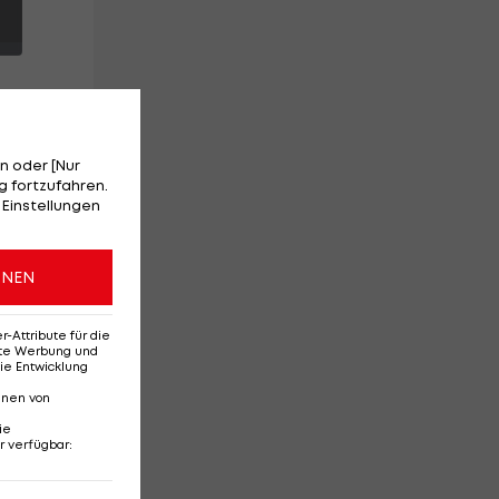
n oder [Nur
 fortzufahren.
 Einstellungen
ber
ONEN
Attribute für die
erte Werbung und
ie Entwicklung
nnen von
ie
r verfügbar
:
Ehemaliges Rapid-
Di