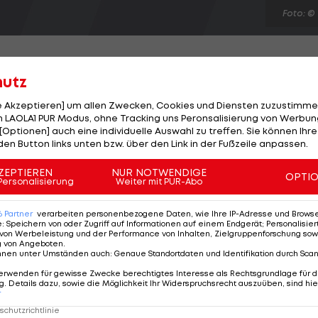
Foto: ©
hutz
le Akzeptieren] um allen Zwecken, Cookies und Diensten zuzustimme
rleans Saints ein verbotenes "Kopfgeld-Programm" für
 LAOLA1 PUR Modus, ohne Tracking uns Peronsalisierung von Werbung
[Optionen] auch eine individuelle Auswahl zu treffen. Sie können Ihre
Dieses sah von 2009 bis 2011 Extraprämien für gelungene
den Button links unten bzw. über den Link in der Fußzeile anpassen.
 Gegenspielern vor. "Ein schwerer Fehler! Schon als wi
ist", meint der verantwortliche Defensive Coordinator
ZEPTIEREN
NUR NOTWENDIGE
OPTI
Personalisierung
Weiter mit PUR-Abo
der Liga drohen u.a. hohe Geldstrafen bzw. die
6
Partner
verarbeiten personenbezogene Daten, wie Ihre IP-Adresse und Browser-
e
:
Speichern von oder Zugriff auf Informationen auf einem Endgerät; Personalisi
von Werbeleistung und der Performance von Inhalten, Zielgruppenforschung sow
g von Angeboten
.
nnen unter Umständen auch
:
Genaue Standortdaten und Identifikation durch Sca
erwenden für gewisse Zwecke berechtigtes Interesse als Rechtsgrundlage für d
. Details dazu, sowie die Möglichkeit Ihr Widerspruchsrecht auszuüben, sind hie
r
chutzrichtlinie