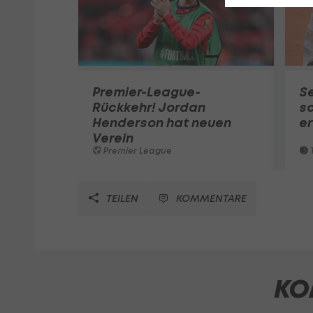
Premier-League-
S
Rückkehr! Jordan
sc
Henderson hat neuen
e
Verein
Premier League
T
TEILEN
KOMMENTARE
KO