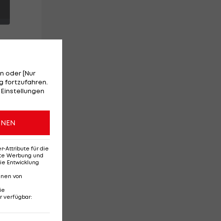
n oder [Nur
 fortzufahren.
 Einstellungen
r
ONEN
Attribute für die
erte Werbung und
ie Entwicklung
nnen von
ie
r verfügbar
:
Ehemaliges Rapid-
Di