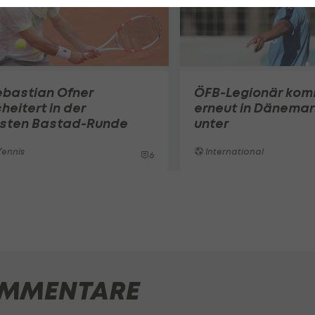
ebastian Ofner
ÖFB-Legionär ko
heitert in der
erneut in Dänemar
rsten Bastad-Runde
unter
ennis
International
6
MMENTARE