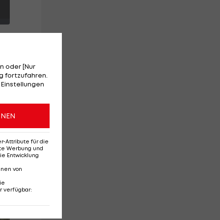
n oder [Nur
 fortzufahren.
 Einstellungen
e
ONEN
Attribute für die
erte Werbung und
ie Entwicklung
nnen von
ie
r verfügbar
:
Ehemaliges Rapid-
Di
Talent wechselt nach
st