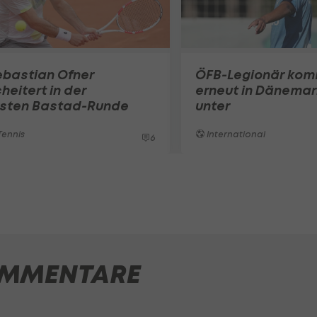
ebastian Ofner
ÖFB-Legionär ko
heitert in der
erneut in Dänemar
rsten Bastad-Runde
unter
ennis
International
6
MMENTARE