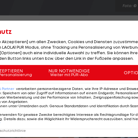
Foto: ©
hutz
le Akzeptieren] um allen Zwecken, Cookies und Diensten zuzustimme
 LAOLA1 PUR Modus, ohne Tracking uns Peronsalisierung von Werbung
egen die Vienna Vikings die Graz Giants mit 20:13. In
[Optionen] auch eine individuelle Auswahl zu treffen. Sie können Ihre
ten Spiel erzielen die Vikings den entscheidenden
den Button links unten bzw. über den Link in der Fußzeile anpassen.
Gegenzug kommen die Giants noch an die Zehn-Yard-Lin
ZEPTIEREN
NUR NOTWENDIGE
OPTI
 starken Passverteidigung. Topscorer ist Vikings-Kicker
Personalisierung
Weiter mit PUR-Abo
34 und 31 Yards) und Extrapoints verwandelt.
6
Partner
verarbeiten personenbezogene Daten, wie Ihre IP-Adresse und Browser-
e
:
Speichern von oder Zugriff auf Informationen auf einem Endgerät; Personalisi
von Werbeleistung und der Performance von Inhalten, Zielgruppenforschung sow
g von Angeboten
.
nnen unter Umständen auch
:
Genaue Standortdaten und Identifikation durch Sca
erwenden für gewisse Zwecke berechtigtes Interesse als Rechtsgrundlage für d
. Details dazu, sowie die Möglichkeit Ihr Widerspruchsrecht auszuüben, sind hie
r
chutzrichtlinie