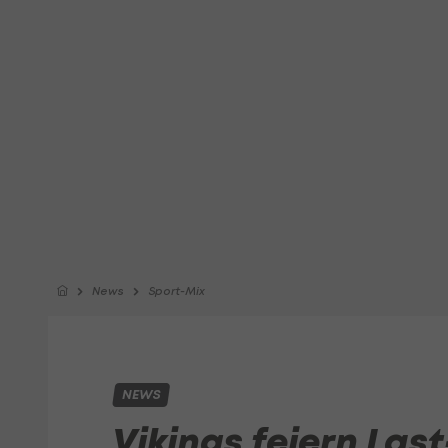
News
Sport-Mix
NEWS
Vikings feiern Las