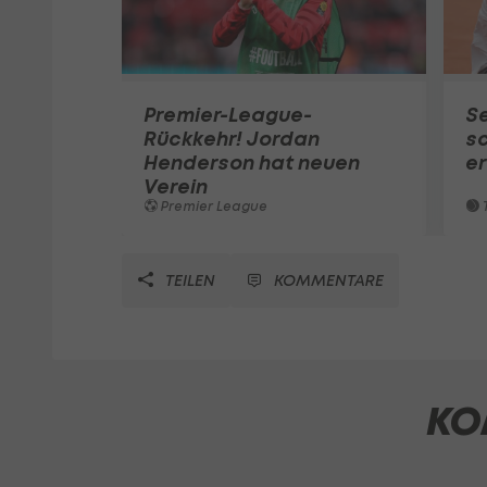
Premier-League-
S
Rückkehr! Jordan
sc
Henderson hat neuen
e
Verein
Premier League
T
TEILEN
KOMMENTARE
KO