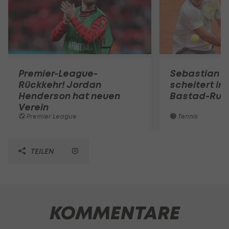
Premier-League-
Sebastian O
Rückkehr! Jordan
scheitert in
Henderson hat neuen
Bastad-Run
Verein
Premier League
Tennis
TEILEN
KOMMENTARE