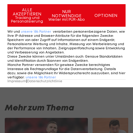
Jablonki
Slam
ALLE
NUR
AKZEPTIEREN
Grand
OPTIONEN
NOTWENDIGE
Tracking und
2.8.-7.8.
Österreich
Klagenfurt
Weiter mit PUR-Abo
Personalisierung
Slam
Wir und
unsere
186
Partner
verarbeiten personenbezogene Daten, wie
Ihre IP-Adresse und Browser-Attribute für die folgenden Zwecke
:
16.8.-21.8.
Finnland
Aland
Open
Speichern von oder Zugriff auf Informationen auf einem Endgerät;
Personalisierte Werbung und Inhalte, Messung von Werbeleistung und
der Performance von Inhalten, Zielgruppenforschung sowie Entwicklung
und Verbesserung von Angeboten
.
Diese Zwecke können unter Umständen auch
:
Genaue Standortdaten
23.8.-28.8.
Niederlande
Den Haag
Open
und Identifikation durch Scannen von Endgeräten
.
Manche Partner verwenden für gewisse Zwecke berechtigtes
Interesse als Rechtsgrundlage für die Datenverarbeitung. Details
dazu, sowie die Möglichkeit Ihr Widerspruchsrecht auszuüben, sind hier
verfügbar
:
unsere
186
Partner
4.10.-9.10.
Marokko
Agadir
Open
Impressum
|
Datenschutzrichtlinie
Mehr zum Thema