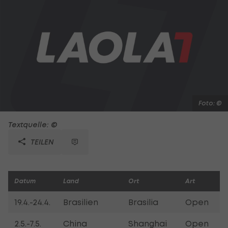
Foto: ©
Textquelle: ©
TEILEN
Datum
Land
Ort
Art
S
19.4.-24.4.
Brasilien
Brasilia
Open
2.5.-7.5.
China
Shanghai
Open