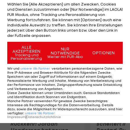
mobilisiert und alles gegeben", so Montagnolli. "Die
Wählen Sie [Alle Akzeptieren] um allen Zwecken, Cookies
und Diensten zuzustimmen oder [Nur Notwendige] im LAOLA1
Russinnen waren aber leider immer ein klein wenig
PUR Modus, ohne Tracking uns Peronsalisierung von
besser als wir." Durch den Final-Einzug Russlands
Werbung fortzufahren. Sie können mit [Optionen] auch eine
individuelle Auswahl zu treffen. Sie können Ihre Einstellungen
gegen die Schweiz ist auch die Mini-Chance auf
jederzeit über den Button links unten bzw. über den Link in
die Weltcup-Teilnahme dahin.
der Fußzeile anpassen.
ALLE
Mehr zum Thema
NUR
AKZEPTIEREN
OPTIONEN
NOTWENDIGE
Tracking und
Weiter mit PUR-Abo
Personalisierung
Wir und
unsere
186
Partner
verarbeiten personenbezogene Daten, wie
Ihre IP-Adresse und Browser-Attribute für die folgenden Zwecke
:
Speichern von oder Zugriff auf Informationen auf einem Endgerät;
Personalisierte Werbung und Inhalte, Messung von Werbeleistung und
der Performance von Inhalten, Zielgruppenforschung sowie Entwicklung
und Verbesserung von Angeboten
.
Diese Zwecke können unter Umständen auch
:
Genaue Standortdaten
und Identifikation durch Scannen von Endgeräten
.
Manche Partner verwenden für gewisse Zwecke berechtigtes
Interesse als Rechtsgrundlage für die Datenverarbeitung. Details
dazu, sowie die Möglichkeit Ihr Widerspruchsrecht auszuüben, sind hier
verfügbar
:
unsere
186
Partner
Premier-League-
Sebastian O
Impressum
|
Datenschutzrichtlinie
Rückkehr! Jordan
scheitert in