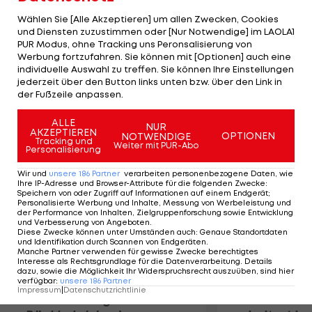
verlieren aber knapp 25:23, 23:25, 13:15. Clemens
Wählen Sie [Alle Akzeptieren] um allen Zwecken, Cookies
Doppler und Alexander Horst müssen sich danach
und Diensten zuzustimmen oder [Nur Notwendige] im LAOLA1
PUR Modus, ohne Tracking uns Peronsalisierung von
Horrem/Eithun nach klar gewonnenem ersten
Werbung fortzufahren. Sie können mit [Optionen] auch eine
Satz überraschend 21:16, 19:21 und 13:15 geschlagen
individuelle Auswahl zu treffen. Sie können Ihre Einstellungen
geben. Das nächste Spiel bestreiten
jederzeit über den Button links unten bzw. über den Link in
der Fußzeile anpassen.
Doppler/Horst gegen Skarlund/Spinnangr.
ALLE
NUR
AKZEPTIEREN
Mehr zum Thema
OPTIONEN
NOTWENDIGE
Tracking und
Weiter mit PUR-Abo
Personalisierung
Wir und
unsere
186
Partner
verarbeiten personenbezogene Daten, wie
Ihre IP-Adresse und Browser-Attribute für die folgenden Zwecke
:
Speichern von oder Zugriff auf Informationen auf einem Endgerät;
Personalisierte Werbung und Inhalte, Messung von Werbeleistung und
der Performance von Inhalten, Zielgruppenforschung sowie Entwicklung
und Verbesserung von Angeboten
.
Diese Zwecke können unter Umständen auch
:
Genaue Standortdaten
und Identifikation durch Scannen von Endgeräten
.
Manche Partner verwenden für gewisse Zwecke berechtigtes
Interesse als Rechtsgrundlage für die Datenverarbeitung. Details
dazu, sowie die Möglichkeit Ihr Widerspruchsrecht auszuüben, sind hier
verfügbar
:
unsere
186
Partner
Impressum
|
Datenschutzrichtlinie
Premier-League-
Sebastian O