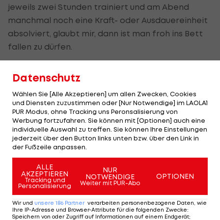
jeweils zwei Stunden trainiert und am Abend
manchmal noch eine Kraft- oder Ausdauereinheit
absolviert, glaubt mir, dann ist man froh ins Bett
fallen zu dürfen.
Auch ein enormer Unterschied ist das Spielen bei
Datenschutz
internationalen Turnieren im Gegensatz zur
nationalen Tour. Zuhause in Österreich ist der
Wählen Sie [Alle Akzeptieren] um allen Zwecken, Cookies
und Diensten zuzustimmen oder [Nur Notwendige] im LAOLA1
Druck höher, da erwartet man von uns Top-
PUR Modus, ohne Tracking uns Peronsalisierung von
Platzierungen.
Werbung fortzufahren. Sie können mit [Optionen] auch eine
individuelle Auswahl zu treffen. Sie können Ihre Einstellungen
jederzeit über den Button links unten bzw. über den Link in
Im Ausland wollen wir natürlich auch vorne dabei
der Fußzeile anpassen.
sein, dass wir das drauf haben, wissen wir und ich
ALLE
bin überzeugt, dass wir das auch schaffen werden.
NUR
AKZEPTIEREN
OPTIONEN
NOTWENDIGE
Tracking und
Weiter mit PUR-Abo
Personalisierung
Die Vorbereitung auf das Wettkampf-
Wochenende im Ausland beginnt meistens mit der
Wir und
unsere
186
Partner
verarbeiten personenbezogene Daten, wie
Ihre IP-Adresse und Browser-Attribute für die folgenden Zwecke
:
Anreise am Dienstag, danach wird bis zum ersten
Speichern von oder Zugriff auf Informationen auf einem Endgerät;