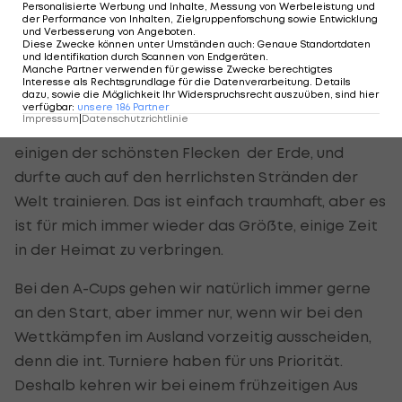
Personalisierte Werbung und Inhalte, Messung von Werbeleistung und
Match jeden Tag ein bis zweimal trainiert. Das
der Performance von Inhalten, Zielgruppenforschung sowie Entwicklung
und Verbesserung von Angeboten
.
Anstrengendste an so einer Woche ist meistens
Diese Zwecke können unter Umständen auch
:
Genaue Standortdaten
und Identifikation durch Scannen von Endgeräten
.
nicht das Spielen sondern das Anreisen zu den
Manche Partner verwenden für gewisse Zwecke berechtigtes
Interesse als Rechtsgrundlage für die Datenverarbeitung. Details
verschiedenen Stationen.
dazu, sowie die Möglichkeit Ihr Widerspruchsrecht auszuüben, sind hier
verfügbar
:
unsere
186
Partner
Impressum
|
Datenschutzrichtlinie
Ich war jetzt in der ersten Saison schon auf
einigen der schönsten Flecken der Erde, und
durfte auch auf den herrlichsten Stränden der
Welt trainieren. Das ist einfach traumhaft, aber es
ist für mich immer wieder das Größte, einige Zeit
in der Heimat zu verbringen.
Bei den A-Cups gehen wir natürlich immer gerne
an den Start, aber immer nur, wenn wir bei den
Wettkämpfen im Ausland vorzeitig ausscheiden,
denn die int. Turniere haben für uns Priorität.
Deshalb kehren wir bei einem frühzeitigen Aus