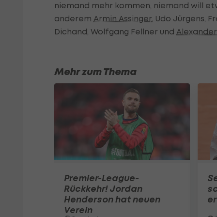
niemand mehr kommen, niemand will etwa
anderem
Armin Assinger
, Udo Jürgens, F
Dichand, Wolfgang Fellner und
Alexande
Mehr zum Thema
Premier-League-
S
Rückkehr! Jordan
sc
Henderson hat neuen
e
Verein