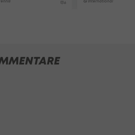
ennis
International
6
MMENTARE