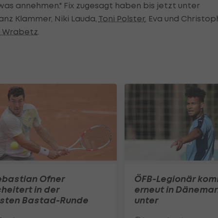
s annehmen." Fix zugesagt haben bis jetzt unter
ranz Klammer, Niki Lauda,
Toni Polster
, Eva und Christop
r Wrabetz
.
ebastian Ofner
ÖFB-Legionär ko
heitert in der
erneut in Dänemar
rsten Bastad-Runde
unter