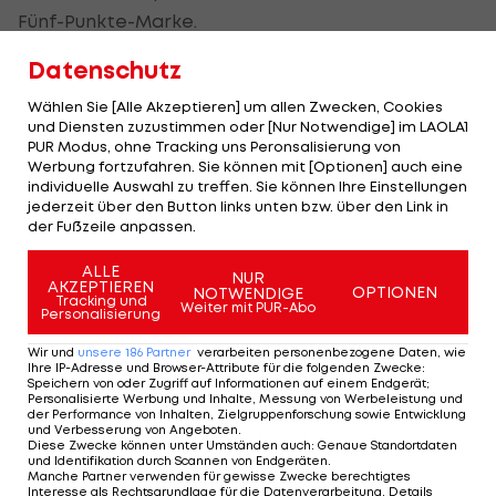
Fünf-Punkte-Marke.
Datenschutz
Chicago glänzt hingegen mit mannschaftlicher
Geschlossenheit. Obwohl Rose nur zwei Punkte
Wählen Sie [Alle Akzeptieren] um allen Zwecken, Cookies
beisteuert, weisen fünf Spieler einen
und Diensten zuzustimmen oder [Nur Notwendige] im LAOLA1
PUR Modus, ohne Tracking uns Peronsalisierung von
zweistelligen Score auf.
Werbung fortzufahren. Sie können mit [Optionen] auch eine
individuelle Auswahl zu treffen. Sie können Ihre Einstellungen
"Ich sorge mich nicht wegen meiner Stats", bleibt
jederzeit über den Button links unten bzw. über den Link in
der Fußzeile anpassen.
Rose cool. "Ich versuche, meinen Rhythmus für die
Playoffs zu finden."
ALLE
NUR
AKZEPTIEREN
OPTIONEN
NOTWENDIGE
Tracking und
Weiter mit PUR-Abo
Duncan führt Spurs zum Sieg
Personalisierung
Wir und
unsere
186
Partner
verarbeiten personenbezogene Daten, wie
Die
San Antonio Spurs
dürfen sich über einen
Ihre IP-Adresse und Browser-Attribute für die folgenden Zwecke
:
Speichern von oder Zugriff auf Informationen auf einem Endgerät;
107:97-Erfolg über die Memphis Grizzlies freuen.
Personalisierte Werbung und Inhalte, Messung von Werbeleistung und
der Performance von Inhalten, Zielgruppenforschung sowie Entwicklung
und Verbesserung von Angeboten
.
Alles überragender Mann auf dem Parkett ist
Diese Zwecke können unter Umständen auch
:
Genaue Standortdaten
und Identifikation durch Scannen von Endgeräten
.
Duncan, der neben 28 Punkten auch zwölf
Manche Partner verwenden für gewisse Zwecke berechtigtes
Interesse als Rechtsgrundlage für die Datenverarbeitung. Details