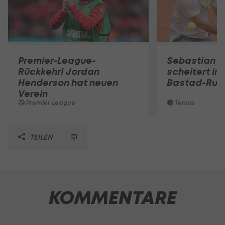
Premier-League-
Sebastian O
Rückkehr! Jordan
scheitert in
Henderson hat neuen
Bastad-Run
Verein
Premier League
Tennis
TEILEN
KOMMENTARE