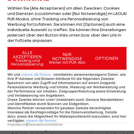
erneut auf. Während die Nuggets Fernandez
Wählen Sie [Alle Akzeptieren] um allen Zwecken, Cookies
abschreiben können, hofft der spanische Verband
und Diensten zuzustimmen oder [Nur Notwendige] im LAOLA1
PUR Modus, ohne Tracking uns Peronsalisierung von
noch. Falls der Mallorquiner wie geplant in drei
Werbung fortzufahren. Sie können mit [Optionen] auch eine
Monaten wieder trainieren kann, sollte eine
individuelle Auswahl zu treffen. Sie können Ihre Einstellungen
Olympia-Teilnahme möglich sein. Spanien muss in
jederzeit über den Button links unten bzw. über den Link in
der Fußzeile anpassen.
London schon auf Ricky Rubio verzichten.
ALLE
NUR
AKZEPTIEREN
Mehr zum Thema
OPTIONEN
NOTWENDIGE
Tracking und
Weiter mit PUR-Abo
Personalisierung
Wir und
unsere
186
Partner
verarbeiten personenbezogene Daten, wie
Ihre IP-Adresse und Browser-Attribute für die folgenden Zwecke
:
Speichern von oder Zugriff auf Informationen auf einem Endgerät;
Personalisierte Werbung und Inhalte, Messung von Werbeleistung und
der Performance von Inhalten, Zielgruppenforschung sowie Entwicklung
und Verbesserung von Angeboten
.
Diese Zwecke können unter Umständen auch
:
Genaue Standortdaten
und Identifikation durch Scannen von Endgeräten
.
Manche Partner verwenden für gewisse Zwecke berechtigtes
Interesse als Rechtsgrundlage für die Datenverarbeitung. Details
dazu, sowie die Möglichkeit Ihr Widerspruchsrecht auszuüben, sind hier
verfügbar
:
unsere
186
Partner
Impressum
|
Datenschutzrichtlinie
Premier-League-
Sebastian O