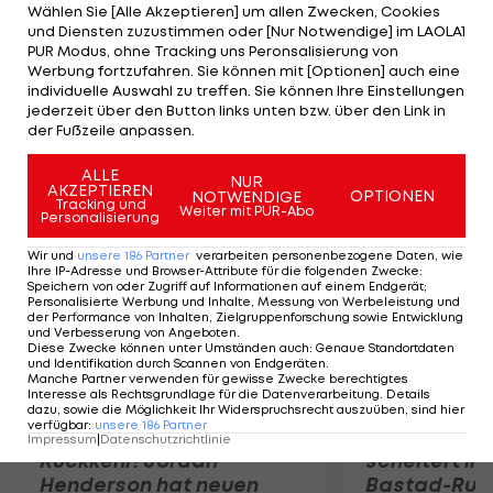
bei Western-Conference-Nachzügler
Wählen Sie [Alle Akzeptieren] um allen Zwecken, Cookies
und Diensten zuzustimmen oder [Nur Notwendige] im LAOLA1
Sacramento Kings mit 93:85 sieggreich. Zu jubeln
PUR Modus, ohne Tracking uns Peronsalisierung von
haben auch die New York Knicks. Sie schlagen die
Werbung fortzufahren. Sie können mit [Optionen] auch eine
individuelle Auswahl zu treffen. Sie können Ihre Einstellungen
Orlando Magic auswärts mit 96:80. Detroit siegt
jederzeit über den Button links unten bzw. über den Link in
gegen Washington mit 99:94.
der Fußzeile anpassen.
Mehr zum Thema
ALLE
NUR
AKZEPTIEREN
OPTIONEN
NOTWENDIGE
Tracking und
Weiter mit PUR-Abo
Personalisierung
Wir und
unsere
186
Partner
verarbeiten personenbezogene Daten, wie
Ihre IP-Adresse und Browser-Attribute für die folgenden Zwecke
:
Speichern von oder Zugriff auf Informationen auf einem Endgerät;
Personalisierte Werbung und Inhalte, Messung von Werbeleistung und
der Performance von Inhalten, Zielgruppenforschung sowie Entwicklung
und Verbesserung von Angeboten
.
Diese Zwecke können unter Umständen auch
:
Genaue Standortdaten
und Identifikation durch Scannen von Endgeräten
.
Manche Partner verwenden für gewisse Zwecke berechtigtes
Interesse als Rechtsgrundlage für die Datenverarbeitung. Details
dazu, sowie die Möglichkeit Ihr Widerspruchsrecht auszuüben, sind hier
verfügbar
:
unsere
186
Partner
Premier-League-
Sebastian O
Impressum
|
Datenschutzrichtlinie
Rückkehr! Jordan
scheitert in
Henderson hat neuen
Bastad-Run