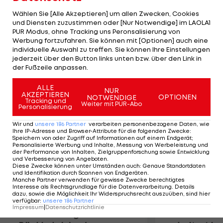
Die Dallas Mavericks um Dirk Nowitzki unterliegen
Wählen Sie [Alle Akzeptieren] um allen Zwecken, Cookies
dem Division-Rivalen aus Memphis mit 89:94. Ein
und Diensten zuzustimmen oder [Nur Notwendige] im LAOLA1
PUR Modus, ohne Tracking uns Peronsalisierung von
katastrophales erstes Viertel, in dem die Texaner
Werbung fortzufahren. Sie können mit [Optionen] auch eine
nur zwei von 15 Würfen verwerten, ist laut Shawn
individuelle Auswahl zu treffen. Sie können Ihre Einstellungen
Marion der Grund für die Niederlage: "Wir haben
jederzeit über den Button links unten bzw. über den Link in
der Fußzeile anpassen.
uns ein großes Loch gegraben".
ALLE
NUR
AKZEPTIEREN
Mehr zum Thema
OPTIONEN
NOTWENDIGE
Tracking und
Weiter mit PUR-Abo
Personalisierung
Wir und
unsere
186
Partner
verarbeiten personenbezogene Daten, wie
Ihre IP-Adresse und Browser-Attribute für die folgenden Zwecke
:
Speichern von oder Zugriff auf Informationen auf einem Endgerät;
Personalisierte Werbung und Inhalte, Messung von Werbeleistung und
der Performance von Inhalten, Zielgruppenforschung sowie Entwicklung
und Verbesserung von Angeboten
.
Diese Zwecke können unter Umständen auch
:
Genaue Standortdaten
und Identifikation durch Scannen von Endgeräten
.
Manche Partner verwenden für gewisse Zwecke berechtigtes
Interesse als Rechtsgrundlage für die Datenverarbeitung. Details
dazu, sowie die Möglichkeit Ihr Widerspruchsrecht auszuüben, sind hier
verfügbar
:
unsere
186
Partner
Impressum
|
Datenschutzrichtlinie
Premier-League-
Sebastian O