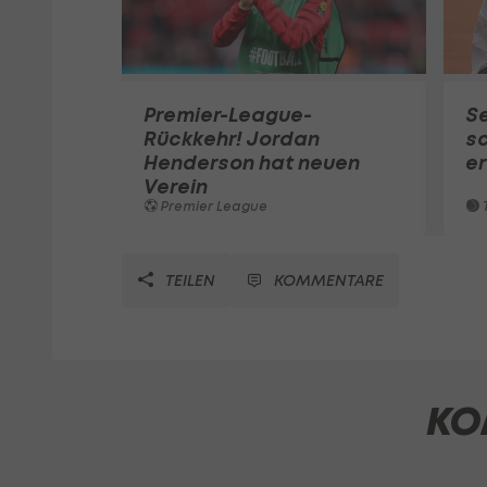
Premier-League-
S
Rückkehr! Jordan
sc
Henderson hat neuen
e
Verein
Premier League
T
TEILEN
KOMMENTARE
KO