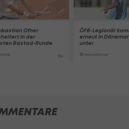
ebastian Ofner
ÖFB-Legionär ko
heitert in der
erneut in Dänemar
rsten Bastad-Runde
unter
ennis
International
6
MMENTARE