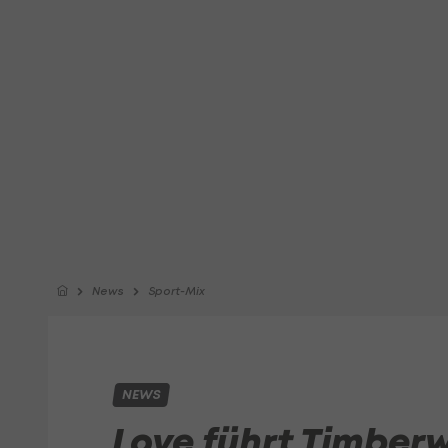
News
Sport-Mix
NEWS
Love führt Timber