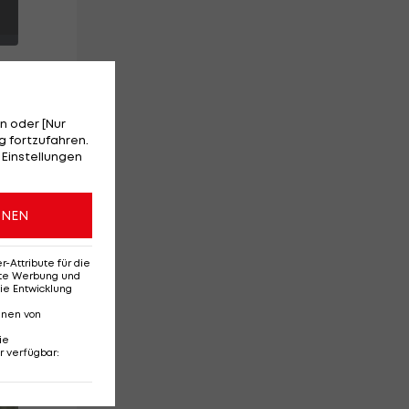
n oder [Nur
 fortzufahren.
 Einstellungen
ONEN
Attribute für die
erte Werbung und
ie Entwicklung
nnen von
ie
r verfügbar
:
Ehemaliges Rapid-
Di
Talent wechselt nach
st