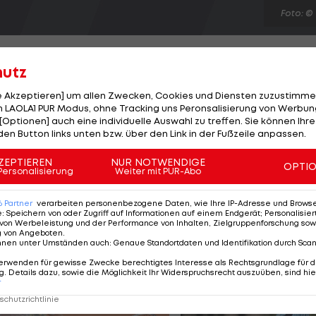
Foto: ©
hutz
le Akzeptieren] um allen Zwecken, Cookies und Diensten zuzustimme
 LAOLA1 PUR Modus, ohne Tracking uns Peronsalisierung von Werbung
ove feiern die Minnesota Timberwolves einen 117:100-
[Optionen] auch eine individuelle Auswahl zu treffen. Sie können Ihre
ährige steuert nicht nur 30 Punkte, sondern auch 21
den Button links unten bzw. über den Link in der Fußzeile anpassen.
i einer 24:26-Bilanz und liegen im Westen an elfter
ZEPTIEREN
NUR NOTWENDIGE
OPTI
sechs. Weiters: Cavs-Suns 83:108, Celtics-Wizards 88:76,
Personalisierung
Weiter mit PUR-Abo
il Blazers-Warrios 90:87, Lakers-Grizzlies 96:102.
6
Partner
verarbeiten personenbezogene Daten, wie Ihre IP-Adresse und Browser-
e
:
Speichern von oder Zugriff auf Informationen auf einem Endgerät; Personalisi
von Werbeleistung und der Performance von Inhalten, Zielgruppenforschung sow
g von Angeboten
.
nnen unter Umständen auch
:
Genaue Standortdaten und Identifikation durch Sca
erwenden für gewisse Zwecke berechtigtes Interesse als Rechtsgrundlage für d
. Details dazu, sowie die Möglichkeit Ihr Widerspruchsrecht auszuüben, sind hie
r
chutzrichtlinie