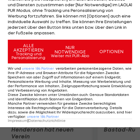
Hornets zu einem 89:86-Erfolg, Atlanta bezwingt
und Diensten zuzustimmen oder [Nur Notwendige] im LAOLA1
Washington 95:92. Die Pacers fegen die Bucks in
PUR Modus, ohne Tracking uns Peronsalisierung von
Werbung fortzufahren. Sie können mit [Optionen] auch eine
Milwaukee mit 125:104 vom Parkett. Weiters: Nets-
individuelle Auswahl zu treffen. Sie können Ihre Einstellungen
Bobcats 102:89, Warrios-Kings 111:108.
jederzeit über den Button links unten bzw. über den Link in
der Fußzeile anpassen.
Mehr zum Thema
ALLE
NUR
AKZEPTIEREN
OPTIONEN
NOTWENDIGE
Tracking und
Weiter mit PUR-Abo
Personalisierung
Wir und
unsere
186
Partner
verarbeiten personenbezogene Daten, wie
Ihre IP-Adresse und Browser-Attribute für die folgenden Zwecke
:
Speichern von oder Zugriff auf Informationen auf einem Endgerät;
Personalisierte Werbung und Inhalte, Messung von Werbeleistung und
der Performance von Inhalten, Zielgruppenforschung sowie Entwicklung
und Verbesserung von Angeboten
.
Diese Zwecke können unter Umständen auch
:
Genaue Standortdaten
und Identifikation durch Scannen von Endgeräten
.
Manche Partner verwenden für gewisse Zwecke berechtigtes
Interesse als Rechtsgrundlage für die Datenverarbeitung. Details
dazu, sowie die Möglichkeit Ihr Widerspruchsrecht auszuüben, sind hier
Premier-League-
Sebastian O
verfügbar
:
unsere
186
Partner
Impressum
|
Datenschutzrichtlinie
Rückkehr! Jordan
scheitert in
Henderson hat neuen
Bastad-Run
Verein