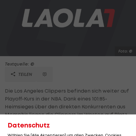
Foto: ©
Textquelle: ©
TEILEN
Die Los Angeles Clippers befinden sich weiter auf
Playoff-Kurs in der NBA. Dank eines 101:85-
Heimsieges über den direkten Konkurrenten aus
Memphis liegen die Clippers im Westen auf Platz
vier, die Grizzlies rangieren an Position sechs. Die
Datenschutz
San Antonio Spurs kommen bei den New Orleans
Wählen Sie [Alle Akzeptieren] um allen Zwecken, Cookies