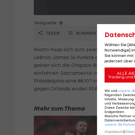
Textquelle: ©
TEILEN
KOMMENTARE
Datensc
Wählen Sie [Al
Miami muss sich zum zweiten Mal in Fol
Notwendige] im
Sie können mit 
LeBron James 36 Punkte gelingen, verlier
jederzeit über 
geben sich die Chigaco Bulls, die gegen
einfahren. Sacramento verliert in Dallas
ALLE AK
Tracking und 
Philadelphia eine 88:107-Heimniederlage
gegen Orlando endet 93:85.
Wir und
unsere
18
folgenden Zweck
Inhalte, Messung 
und Verbesserun
Mehr zum Thema
Diese Zwecke kö
Endgeräten
.
Manche Partner v
Datenverarbeitung
unsere
186
Partne
Impressum
|
Datens