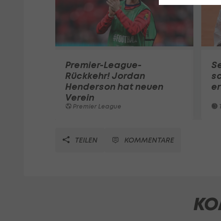
Premier-League-
S
Rückkehr! Jordan
sc
Henderson hat neuen
e
Verein
Premier League
T
TEILEN
KOMMENTARE
KO