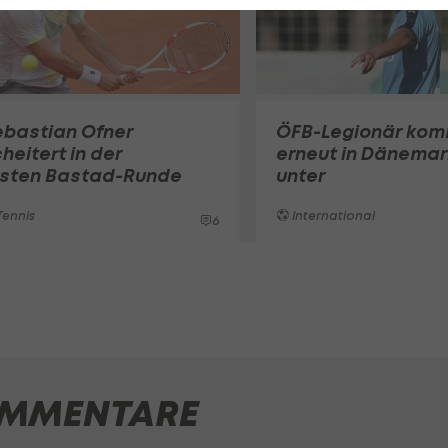
ebastian Ofner
ÖFB-Legionär ko
heitert in der
erneut in Dänemar
rsten Bastad-Runde
unter
ennis
International
6
MMENTARE