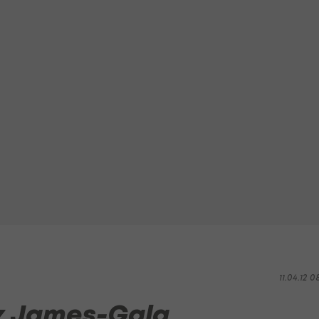
11.04.12 0
tz James-Gala