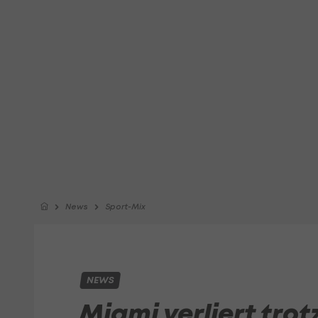
News
Sport-Mix
NEWS
Miami verliert tro