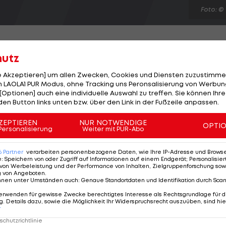
Foto: ©
hutz
le Akzeptieren] um allen Zwecken, Cookies und Diensten zuzustimme
ge den Celtics geschlagen geben. Obwohl Heat-Supers
 LAOLA1 PUR Modus, ohne Tracking uns Peronsalisierung von Werbung
[Optionen] auch eine individuelle Auswahl zu treffen. Sie können Ihre
t das Team aus Florida daheim mit 107:115. Keine Blöße
den Button links unten bzw. über den Link in der Fußzeile anpassen.
 die New York Knicks einen souveränen 98:86-Heimsieg
 mit 100:110, die New Jersey Nets kassieren gegen
ZEPTIEREN
NUR NOTWENDIGE
OPTI
Personalisierung
Weiter mit PUR-Abo
. Cleveland bezwingt Charlotte mit 103:90. Washington
6
Partner
verarbeiten personenbezogene Daten, wie Ihre IP-Adresse und Browser-
e
:
Speichern von oder Zugriff auf Informationen auf einem Endgerät; Personalisi
von Werbeleistung und der Performance von Inhalten, Zielgruppenforschung sow
g von Angeboten
.
nnen unter Umständen auch
:
Genaue Standortdaten und Identifikation durch Sca
erwenden für gewisse Zwecke berechtigtes Interesse als Rechtsgrundlage für d
. Details dazu, sowie die Möglichkeit Ihr Widerspruchsrecht auszuüben, sind hie
r
chutzrichtlinie