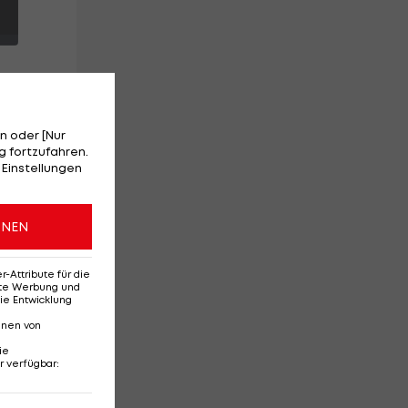
n oder [Nur
tar
 fortzufahren.
 Einstellungen
ONEN
Attribute für die
erte Werbung und
ie Entwicklung
nnen von
ie
r verfügbar
:
Ehemaliges Rapid-
Di