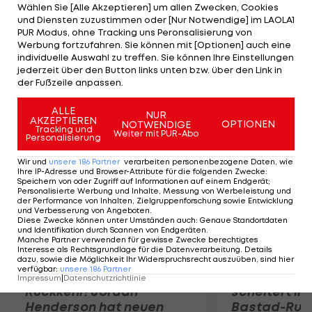
europäische Meistertrophäe gewinnen konnte. In
Wählen Sie [Alle Akzeptieren] um allen Zwecken, Cookies
und Diensten zuzustimmen oder [Nur Notwendige] im LAOLA1
der Wahl zur Alexander Gomelskiy Trophy siegt
PUR Modus, ohne Tracking uns Peronsalisierung von
Ivkovic vor Zeljko Obradovic (Panathinaikos). Platz
Werbung fortzufahren. Sie können mit [Optionen] auch eine
individuelle Auswahl zu treffen. Sie können Ihre Einstellungen
drei belegen ex aequo Evgeny Pashutin (Kasan)
jederzeit über den Button links unten bzw. über den Link in
und David Blatt (Maccabi).
der Fußzeile anpassen.
Mehr zum Thema
ALLE
NUR
AKZEPTIEREN
OPTIONEN
NOTWENDIGE
Tracking und
Weiter mit PUR-Abo
Personalisierung
Wir und
unsere
186
Partner
verarbeiten personenbezogene Daten, wie
Ihre IP-Adresse und Browser-Attribute für die folgenden Zwecke
:
Speichern von oder Zugriff auf Informationen auf einem Endgerät;
Personalisierte Werbung und Inhalte, Messung von Werbeleistung und
der Performance von Inhalten, Zielgruppenforschung sowie Entwicklung
und Verbesserung von Angeboten
.
Diese Zwecke können unter Umständen auch
:
Genaue Standortdaten
und Identifikation durch Scannen von Endgeräten
.
Manche Partner verwenden für gewisse Zwecke berechtigtes
Interesse als Rechtsgrundlage für die Datenverarbeitung. Details
dazu, sowie die Möglichkeit Ihr Widerspruchsrecht auszuüben, sind hier
verfügbar
:
unsere
186
Partner
Premier-League-
Sebastian O
Impressum
|
Datenschutzrichtlinie
Rückkehr! Jordan
scheitert in
Henderson hat neuen
Bastad-Run