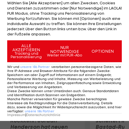
Hauptbewerb vertreten. Weiters rittern BC
Wählen Sie [Alle Akzeptieren] um allen Zwecken, Cookies
und Diensten zuzustimmen oder [Nur Notwendige] im LAOLA1
Donetsk, CEZ Basketball Nymburk, Le Mans Sarthe
PUR Modus, ohne Tracking uns Peronsalisierung von
Basket, PBC Lukoil Academic Sofia, ratiopharm
Werbung fortzufahren. Sie können mit [Optionen] auch eine
individuelle Auswahl zu treffen. Sie können Ihre Einstellungen
Ulm und Telenet BC Oostende im Achter-Turnier
jederzeit über den Button links unten bzw. über den Link in
um den einen freien Euroleague-Platz.
der Fußzeile anpassen.
Mehr zum Thema
ALLE
NUR
AKZEPTIEREN
OPTIONEN
NOTWENDIGE
Tracking und
Weiter mit PUR-Abo
Personalisierung
Wir und
unsere
186
Partner
verarbeiten personenbezogene Daten, wie
Ihre IP-Adresse und Browser-Attribute für die folgenden Zwecke
:
Speichern von oder Zugriff auf Informationen auf einem Endgerät;
Personalisierte Werbung und Inhalte, Messung von Werbeleistung und
der Performance von Inhalten, Zielgruppenforschung sowie Entwicklung
und Verbesserung von Angeboten
.
Diese Zwecke können unter Umständen auch
:
Genaue Standortdaten
und Identifikation durch Scannen von Endgeräten
.
Manche Partner verwenden für gewisse Zwecke berechtigtes
Interesse als Rechtsgrundlage für die Datenverarbeitung. Details
dazu, sowie die Möglichkeit Ihr Widerspruchsrecht auszuüben, sind hier
verfügbar
:
unsere
186
Partner
Premier-League-
Sebastian O
Impressum
|
Datenschutzrichtlinie
Rückkehr! Jordan
scheitert in
Henderson hat neuen
Bastad-Run