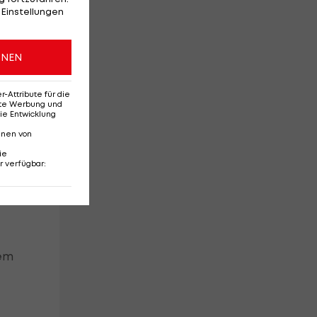
 Einstellungen
im
ONEN
Attribute für die
erte Werbung und
ie Entwicklung
nnen von
ie
r verfügbar
:
sem