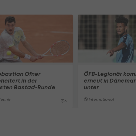
ebastian Ofner
ÖFB-Legionär ko
heitert in der
erneut in Dänemar
rsten Bastad-Runde
unter
ennis
International
6