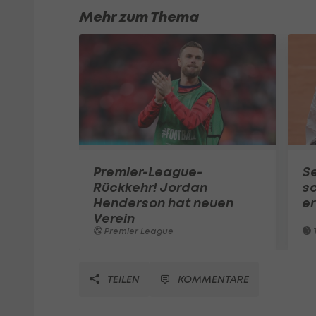
Mehr zum Thema
Premier-League-
S
Rückkehr! Jordan
sc
Henderson hat neuen
e
Verein
Premier League
T
TEILEN
KOMMENTARE