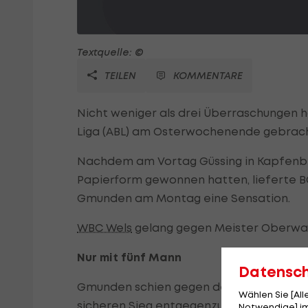
Textquelle: ©
TEILEN
KOMMENTARE
Nicht weniger als drei Überraschungen ha
Liga (ABL) am Osterwochenende gebrach
Nachdem am Vortag Güssing in Kapfenbe
Papierform gewonnen hatten, lieferte BC 
Gmunden am Montag eine Sensation.
WBC Wels
gelang gegen Meister Oberwart
Nur mit fünf Mann
Datensc
Gmunden schien gegen den Außenseiter, 
Wählen Sie [Al
sicheren Sieg entgegenzusteuern.
Notwendige] im