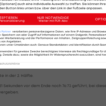
[Optionen] auch eine individuelle Auswahl zu treffen. Sie können Ihre
den Button links unten bzw. über den Link in der Fußzeile anpassen.
app vor Ende des dritten Viertels noch mit 58:45. Doch 
ZEPTIEREN
NUR NOTWENDIGE
OPTI
Personalisierung
Weiter mit PUR-Abo
nn man spielt wie eine Rentnerband, kann man im
6
Partner
verarbeiten personenbezogene Daten, wie Ihre IP-Adresse und Browser-
sich Gmunden-Manager Harald Stelzer.
e
:
Speichern von oder Zugriff auf Informationen auf einem Endgerät; Personalisi
von Werbeleistung und der Performance von Inhalten, Zielgruppenforschung sow
g von Angeboten
.
nnen unter Umständen auch
:
Genaue Standortdaten und Identifikation durch Sca
erwenden für gewisse Zwecke berechtigtes Interesse als Rechtsgrundlage für d
pan Stazic, der sein Team mit einem Drei-Punkte-Wurf
. Details dazu, sowie die Möglichkeit Ihr Widerspruchsrecht auszuüben, sind hie
r
achte (2 Minuten vor Schuss) und im Finish mit einem
chutzrichtlinie
in letzter Sekunde den Sieg fixierte.
e in der 2. Hälfte.
 Sekunden vor dem Ende noch 76:73 geführt, bei die
vergeben.