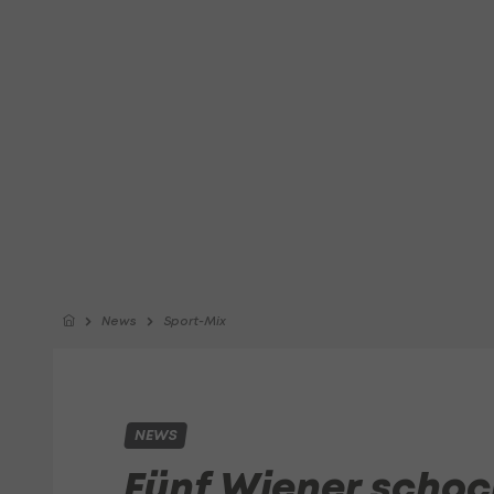
News
Sport-Mix
NEWS
Fünf Wiener scho