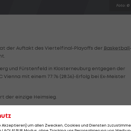
Foto: ©
t der Auftakt des Viertelfinal-Playoffs der
Basketball
t.
rg und Fürstenfeld in Klosterneuburg entgegen der
Vienna mit einem 77:76 (28:36)-Erfolg bei Ex-Meister
 der einzige Heimsieg.
hutz
der das Match mit nur fünf Mann bestritt, einem
le Akzeptieren] um allen Zwecken, Cookies und Diensten zuzustimme
 LAOLA1 PUR Modus, ohne Tracking uns Peronsalisierung von Werbung