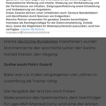
Personalisierte Werbung und Inhalte, Messung von Werbeleistung und
bereits einen Nachfolger verpflichtet.
der Performance von Inhalten, Zielgruppenforschung sowie Entwicklung
und Verbesserung von Angeboten
.
Diese Zwecke können unter Umständen auch
:
Genaue Standortdaten
"Auch wenn der Verlust des Erfolgstrainers für
und Identifikation durch Scannen von Endgeräten
.
Manche Partner verwenden für gewisse Zwecke berechtigtes
Gmunden nicht erfreulich ist, so erfüllt es uns
Interesse als Rechtsgrundlage für die Datenverarbeitung. Details
dazu, sowie die Möglichkeit Ihr Widerspruchsrecht auszuüben, sind hier
schon ein wenig mit Stolz, dass Mathias Fischer,
verfügbar
:
unsere
186
Partner
Impressum
|
Datenschutzrichtlinie
der als 'Noname' an den Traunsee kam, nun in die
starke
deutsche Bundesliga
transferiert wurde",
kommentierte der sportliche Leiter der Swans,
Harald Stelzer, den Abgang.
Suche nach Point Guard
Basic war u.a. in den vergangenen vier Jahren in
Luxemburg als Trainer tätig.
Die Vergabe der letzten noch freien
Kaderposition des Spielmachers, dem Nachfolger
für Liga-MVP Sharaud Curry, wird eine der ersten