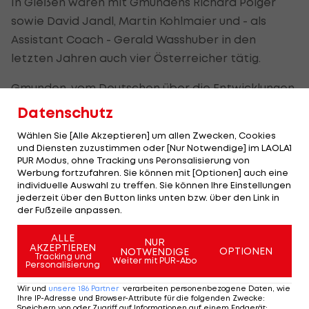
In Gießen waren mit Gmundens Richard Poiger
sowie David Jandl, Martin Kohlmaier und - als
Assistant Coach - Gerald Wasshuber in den
letzten Jahren auch vier Österreicher tätig.
Gmunden, vom Deutschen über die Entwicklungen
laufend informiert, zeigte sich aber vorbereitet
Datenschutz
und konnte mit Kresimir Basic schon einen
Wählen Sie [Alle Akzeptieren] um allen Zwecken, Cookies
Nachfolger verkünden.
und Diensten zuzustimmen oder [Nur Notwendige] im LAOLA1
PUR Modus, ohne Tracking uns Peronsalisierung von
Swans nicht erfreut, aber stolz
Werbung fortzufahren. Sie können mit [Optionen] auch eine
individuelle Auswahl zu treffen. Sie können Ihre Einstellungen
jederzeit über den Button links unten bzw. über den Link in
In Fischers drei Jahren hat es Gmunden auf einen
der Fußzeile anpassen.
Meister- und zwei Vize-Meistertitel sowie drei
ALLE
Cupsiege gebracht.
NUR
AKZEPTIEREN
OPTIONEN
NOTWENDIGE
Tracking und
Weiter mit PUR-Abo
Personalisierung
Mit dem 36-jährigen Kroaten Basic, der einen
Vertrag auf ein Jahr (plus Option auf ein weiteres)
Wir und
unsere
186
Partner
verarbeiten personenbezogene Daten, wie
Ihre IP-Adresse und Browser-Attribute für die folgenden Zwecke
:
unterschrieb, haben die Oberösterreicher aber
Speichern von oder Zugriff auf Informationen auf einem Endgerät;