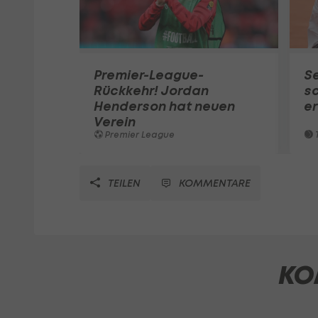
Premier-League-
S
Rückkehr! Jordan
sc
Henderson hat neuen
e
Verein
Premier League
T
TEILEN
KOMMENTARE
KO