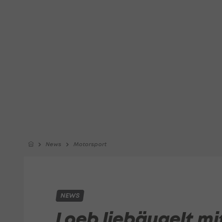
News
Motorsport
NEWS
Loeb liebäugelt m