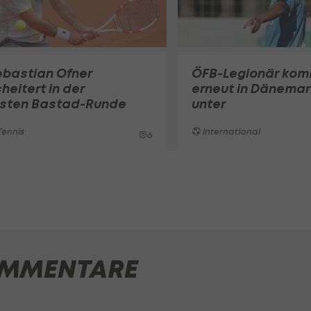
ebastian Ofner
ÖFB-Legionär ko
heitert in der
erneut in Dänemar
rsten Bastad-Runde
unter
ennis
International
6
MMENTARE