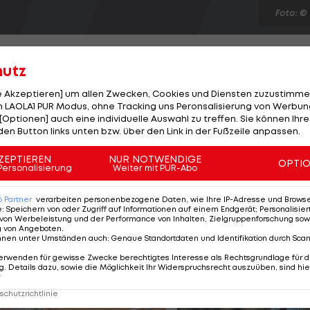
Foto: ©
hutz
le Akzeptieren] um allen Zwecken, Cookies und Diensten zuzustimme
 LAOLA1 PUR Modus, ohne Tracking uns Peronsalisierung von Werbung
pricht auch Sebastien Loeb erstmals über einen Wechs
[Optionen] auch eine individuelle Auswahl zu treffen. Sie können Ihre
 wie es bei ihm nach Ende seines Citroen-Vertrages mi
den Button links unten bzw. über den Link in der Fußzeile anpassen.
itroen weiter, weiß ich nicht, wo die Herausforderung
ZEPTIEREN
NUR NOTWENDIGE
OPTI
gazin". Mini schließt er aus, da das Team nicht siegfähi
Personalisierung
Weiter mit PUR-Abo
einen ähnlich stark aufgestellt zu sein wie Citroen."
6
Partner
verarbeiten personenbezogene Daten, wie Ihre IP-Adresse und Browser-
e
:
Speichern von oder Zugriff auf Informationen auf einem Endgerät; Personalisi
von Werbeleistung und der Performance von Inhalten, Zielgruppenforschung sow
g von Angeboten
.
nnen unter Umständen auch
:
Genaue Standortdaten und Identifikation durch Sca
erwenden für gewisse Zwecke berechtigtes Interesse als Rechtsgrundlage für d
. Details dazu, sowie die Möglichkeit Ihr Widerspruchsrecht auszuüben, sind hie
r
chutzrichtlinie