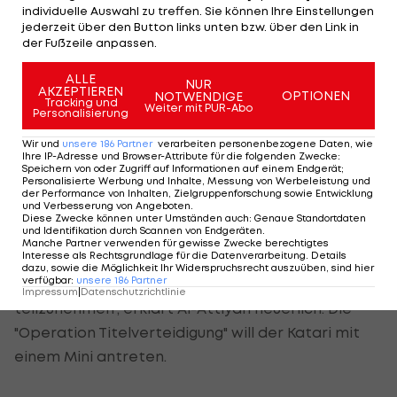
oben. Es gibt keine Probleme bezüglich des
individuelle Auswahl zu treffen. Sie können Ihre Einstellungen
Geldes, aber wir müssen es auf die richtige Art
jederzeit über den Button links unten bzw. über den Link in
der Fußzeile anpassen.
und Weise tun“, so der 40-Jährige weiter.
ALLE
NUR
Dakar-Pläne mit Mini
AKZEPTIEREN
OPTIONEN
NOTWENDIGE
Tracking und
Weiter mit PUR-Abo
Personalisierung
Parallel zum WM-Einstieg treibt Al-Attiyah auch
Wir und
unsere
186
Partner
verarbeiten personenbezogene Daten, wie
sein Dakar-Projekt voran. Der angestrebte Start
Ihre IP-Adresse und Browser-Attribute für die folgenden Zwecke
:
Speichern von oder Zugriff auf Informationen auf einem Endgerät;
bei der Wüsten-
Rallye
war bekanntlich der Grund,
Personalisierte Werbung und Inhalte, Messung von Werbeleistung und
der Performance von Inhalten, Zielgruppenforschung sowie Entwicklung
warum ein bereits unterschriftsreifer Vertrag bei
und Verbesserung von Angeboten
.
Diese Zwecke können unter Umständen auch
:
Genaue Standortdaten
BW geplatzt ist.
und Identifikation durch Scannen von Endgeräten
.
Manche Partner verwenden für gewisse Zwecke berechtigtes
Interesse als Rechtsgrundlage für die Datenverarbeitung. Details
"Für mich und meinen Sponsor war es sehr wichtig,
dazu, sowie die Möglichkeit Ihr Widerspruchsrecht auszuüben, sind hier
verfügbar
:
unsere
186
Partner
auch im kommenden Jahr an der Dakar-
Rallye
Impressum
|
Datenschutzrichtlinie
teilzunehmen", erklärt Al-Attiyah neuerlich. Die
"Operation Titelverteidigung" will der Katari mit
einem Mini antreten.