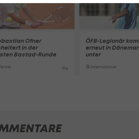
ebastian Ofner
ÖFB-Legionär ko
heitert in der
erneut in Dänemar
rsten Bastad-Runde
unter
ennis
International
6
MMENTARE