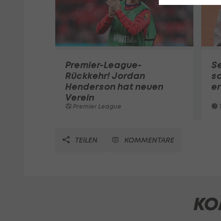
Premier-League-
S
Rückkehr! Jordan
sc
Henderson hat neuen
e
Verein
Premier League
T
TEILEN
KOMMENTARE
KO