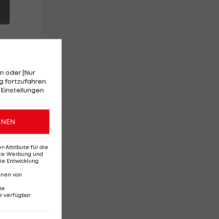
n oder [Nur
ch
 fortzufahren.
 Einstellungen
en
ONEN
Attribute für die
erte Werbung und
ie Entwicklung
nnen von
ie
r verfügbar
:
Ehemaliges Rapid-
Di