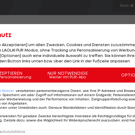
Foto: ©
hutz
le Akzeptieren] um allen Zwecken, Cookies und Diensten zuzustimme
lager wird entgegen seiner ersten Ankündigungen do
 LAOLA1 PUR Modus, ohne Tracking uns Peronsalisierung von Werbung
[Optionen] auch eine individuelle Auswahl zu treffen. Sie können Ihre
Juni) starten. "Durch die Programmänderung eines Kund
den Button links unten bzw. über den Link in der Fußzeile anpassen.
enden", freut sich "Mundl" auf die Schotter-
ur Halbzeit der öst. Meisterschaft führt der
ZEPTIEREN
NUR NOTWENDIGE
OPTI
Personalisierung
Weiter mit PUR-Abo
n im Skoda Fabia S2000 mit 22 Punkten Vorsprung auf
ach (52).
6
Partner
verarbeiten personenbezogene Daten, wie Ihre IP-Adresse und Browser-
e
:
Speichern von oder Zugriff auf Informationen auf einem Endgerät; Personalisi
von Werbeleistung und der Performance von Inhalten, Zielgruppenforschung sow
g von Angeboten
.
nnen unter Umständen auch
:
Genaue Standortdaten und Identifikation durch Sca
erwenden für gewisse Zwecke berechtigtes Interesse als Rechtsgrundlage für d
. Details dazu, sowie die Möglichkeit Ihr Widerspruchsrecht auszuüben, sind hie
r
chutzrichtlinie