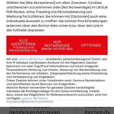
des Wochenendes Yamaha-Markenkollege Cal
Wählen Sie [Alle Akzeptieren] um allen Zwecken, Cookies
und Diensten zuzustimmen oder [Nur Notwendige] im LAOLA1
Crutchlow um 0,154 Sekunden hinter sich. Stoner
PUR Modus, ohne Tracking uns Peronsalisierung von
fehlen 0,372 Sekunden. Bester Ducati-Pilot ist
Werbung fortzufahren. Sie können mit [Optionen] auch eine
individuelle Auswahl zu treffen. Sie können Ihre Einstellungen
Hector Barbera auf Rang sechs, Valentino Rossi
jederzeit über den Button links unten bzw. über den Link in
landet auf acht.
der Fußzeile anpassen.
Mehr zum Thema
ALLE
NUR
AKZEPTIEREN
OPTIONEN
NOTWENDIGE
Tracking und
Weiter mit PUR-Abo
Personalisierung
Wir und
unsere
186
Partner
verarbeiten personenbezogene Daten, wie
Ihre IP-Adresse und Browser-Attribute für die folgenden Zwecke
:
Speichern von oder Zugriff auf Informationen auf einem Endgerät;
Personalisierte Werbung und Inhalte, Messung von Werbeleistung und
der Performance von Inhalten, Zielgruppenforschung sowie Entwicklung
und Verbesserung von Angeboten
.
Diese Zwecke können unter Umständen auch
:
Genaue Standortdaten
und Identifikation durch Scannen von Endgeräten
.
Manche Partner verwenden für gewisse Zwecke berechtigtes
Interesse als Rechtsgrundlage für die Datenverarbeitung. Details
dazu, sowie die Möglichkeit Ihr Widerspruchsrecht auszuüben, sind hier
verfügbar
:
unsere
186
Partner
Premier-League-
Sebastian O
Impressum
|
Datenschutzrichtlinie
Rückkehr! Jordan
scheitert in
Henderson hat neuen
Bastad-Run