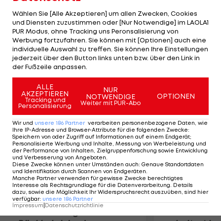
starten beim Rookies Cup mit unseren Viertakt-
Wählen Sie [Alle Akzeptieren] um allen Zwecken, Cookies
Motorrädern und sammeln dort unsere Erfahrung.
und Diensten zuzustimmen oder [Nur Notwendige] im LAOLA1
PUR Modus, ohne Tracking uns Peronsalisierung von
So steigen wir erst 2013 in die Moto3 ein." Der
Werbung fortzufahren. Sie können mit [Optionen] auch eine
oberösterreichische Hersteller war bis 2009 mit
individuelle Auswahl zu treffen. Sie können Ihre Einstellungen
einem Werksteam in den unteren Klassen der
jederzeit über den Button links unten bzw. über den Link in
der Fußzeile anpassen.
Motorrad-WM vertreten.
ALLE
NUR
AKZEPTIEREN
Mehr zum Thema
OPTIONEN
NOTWENDIGE
Tracking und
Weiter mit PUR-Abo
Personalisierung
Wir und
unsere
186
Partner
verarbeiten personenbezogene Daten, wie
Ihre IP-Adresse und Browser-Attribute für die folgenden Zwecke
:
Speichern von oder Zugriff auf Informationen auf einem Endgerät;
Personalisierte Werbung und Inhalte, Messung von Werbeleistung und
der Performance von Inhalten, Zielgruppenforschung sowie Entwicklung
und Verbesserung von Angeboten
.
Diese Zwecke können unter Umständen auch
:
Genaue Standortdaten
und Identifikation durch Scannen von Endgeräten
.
Manche Partner verwenden für gewisse Zwecke berechtigtes
Interesse als Rechtsgrundlage für die Datenverarbeitung. Details
dazu, sowie die Möglichkeit Ihr Widerspruchsrecht auszuüben, sind hier
verfügbar
:
unsere
186
Partner
Impressum
|
Datenschutzrichtlinie
Premier-League-
Sebastian O