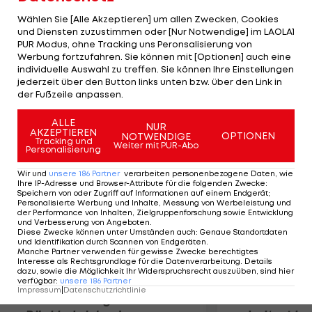
Bundespräsidenten leitet, dem 24-Jährigen die
Wählen Sie [Alle Akzeptieren] um allen Zwecken, Cookies
höchste Auszeichnung Deutschlands für sportliche
und Diensten zuzustimmen oder [Nur Notwendige] im LAOLA1
PUR Modus, ohne Tracking uns Peronsalisierung von
Spitzenleistungen. "Das Silberne Lorbeerblatt ist
Werbung fortzufahren. Sie können mit [Optionen] auch eine
etwas Besonderes, das man nicht jedes Jahr
individuelle Auswahl zu treffen. Sie können Ihre Einstellungen
bekommt, vielleicht sogar nur einmal im Leben",
jederzeit über den Button links unten bzw. über den Link in
der Fußzeile anpassen.
gibt ein stolzer Vettel zu verstehen.
ALLE
NUR
AKZEPTIEREN
Mehr zum Thema
OPTIONEN
NOTWENDIGE
Tracking und
Weiter mit PUR-Abo
Personalisierung
Wir und
unsere
186
Partner
verarbeiten personenbezogene Daten, wie
Ihre IP-Adresse und Browser-Attribute für die folgenden Zwecke
:
Speichern von oder Zugriff auf Informationen auf einem Endgerät;
Personalisierte Werbung und Inhalte, Messung von Werbeleistung und
der Performance von Inhalten, Zielgruppenforschung sowie Entwicklung
und Verbesserung von Angeboten
.
Diese Zwecke können unter Umständen auch
:
Genaue Standortdaten
und Identifikation durch Scannen von Endgeräten
.
Manche Partner verwenden für gewisse Zwecke berechtigtes
Interesse als Rechtsgrundlage für die Datenverarbeitung. Details
dazu, sowie die Möglichkeit Ihr Widerspruchsrecht auszuüben, sind hier
verfügbar
:
unsere
186
Partner
Impressum
|
Datenschutzrichtlinie
Premier-League-
Sebastian O