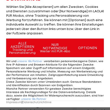
der Box. Seine schnellste Runde kann er nicht
Wählen Sie [Alle Akzeptieren] um allen Zwecken, Cookies
mehr beenden, da er das Zeitlimit der Trainings-
und Diensten zuzustimmen oder [Nur Notwendige] im LAOLA1
PUR Modus, ohne Tracking uns Peronsalisierung von
Session überschreitet. Die Bestzeit geht daher an
Werbung fortzufahren. Sie können mit [Optionen] auch eine
McLarens Jenson Button, der sich vor den beiden
individuelle Auswahl zu treffen. Sie können Ihre Einstellungen
Lotus-Piloten Romain Grosjean und Kimi Räikkönen
jederzeit über den Button links unten bzw. über den Link in
der Fußzeile anpassen.
durchsetzt.
ALLE
NUR
AKZEPTIEREN
Mehr zum Thema
OPTIONEN
NOTWENDIGE
Tracking und
Weiter mit PUR-Abo
Personalisierung
Wir und
unsere
186
Partner
verarbeiten personenbezogene Daten, wie
Ihre IP-Adresse und Browser-Attribute für die folgenden Zwecke
:
Speichern von oder Zugriff auf Informationen auf einem Endgerät;
Personalisierte Werbung und Inhalte, Messung von Werbeleistung und
der Performance von Inhalten, Zielgruppenforschung sowie Entwicklung
und Verbesserung von Angeboten
.
Diese Zwecke können unter Umständen auch
:
Genaue Standortdaten
und Identifikation durch Scannen von Endgeräten
.
Manche Partner verwenden für gewisse Zwecke berechtigtes
Interesse als Rechtsgrundlage für die Datenverarbeitung. Details
dazu, sowie die Möglichkeit Ihr Widerspruchsrecht auszuüben, sind hier
verfügbar
:
unsere
186
Partner
Impressum
|
Datenschutzrichtlinie
Premier-League-
Sebastian O