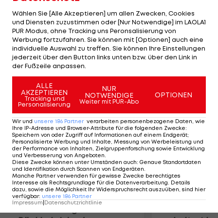
Montag in seiner BBC-Kolumne enthüllt hatte. Eine
Wählen Sie [Alle Akzeptieren] um allen Zwecken, Cookies
ausführliche Stellungnahme zu dem Wechsel wird
und Diensten zuzustimmen oder [Nur Notwendige] im LAOLA1
PUR Modus, ohne Tracking uns Peronsalisierung von
Lotus-Renault erst am Donnerstag
Werbung fortzufahren. Sie können mit [Optionen] auch eine
veröffentlichen. Ob Senna nur für ein Rennen oder
individuelle Auswahl zu treffen. Sie können Ihre Einstellungen
doch länger ins Cockpit schlüpft, ist bis dahin
jederzeit über den Button links unten bzw. über den Link in
der Fußzeile anpassen.
unklar.
ALLE
NUR
AKZEPTIEREN
Mehr zum Thema
OPTIONEN
NOTWENDIGE
Tracking und
Weiter mit PUR-Abo
Personalisierung
Wir und
unsere
186
Partner
verarbeiten personenbezogene Daten, wie
Ihre IP-Adresse und Browser-Attribute für die folgenden Zwecke
:
Speichern von oder Zugriff auf Informationen auf einem Endgerät;
Personalisierte Werbung und Inhalte, Messung von Werbeleistung und
der Performance von Inhalten, Zielgruppenforschung sowie Entwicklung
und Verbesserung von Angeboten
.
Diese Zwecke können unter Umständen auch
:
Genaue Standortdaten
und Identifikation durch Scannen von Endgeräten
.
Manche Partner verwenden für gewisse Zwecke berechtigtes
Interesse als Rechtsgrundlage für die Datenverarbeitung. Details
dazu, sowie die Möglichkeit Ihr Widerspruchsrecht auszuüben, sind hier
verfügbar
:
unsere
186
Partner
Impressum
|
Datenschutzrichtlinie
Premier-League-
Sebastian O