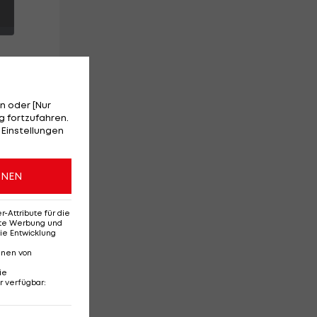
n oder [Nur
 fortzufahren.
 Einstellungen
n
ONEN
nt
Attribute für die
erte Werbung und
ie Entwicklung
nnen von
ie
r verfügbar
:
Ehemaliges Rapid-
Di