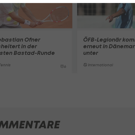
ebastian Ofner
ÖFB-Legionär ko
heitert in der
erneut in Dänemar
rsten Bastad-Runde
unter
ennis
International
6
MMENTARE