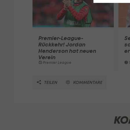
Premier-League-
S
Rückkehr! Jordan
sc
Henderson hat neuen
e
Verein
Premier League
T
TEILEN
KOMMENTARE
KO