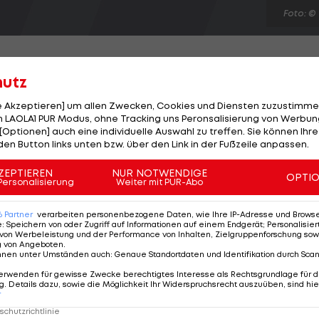
Foto: ©
hutz
le Akzeptieren] um allen Zwecken, Cookies und Diensten zuzustimme
 der Gegner. Grund dafür ist eine F-Schacht-ähnliche
 LAOLA1 PUR Modus, ohne Tracking uns Peronsalisierung von Werbung
[Optionen] auch eine individuelle Auswahl zu treffen. Sie können Ihre
Heckflügel (DRS) aktiviert wird. Die Konstruktion wurde
den Button links unten bzw. über den Link in der Fußzeile anpassen.
 regelkonform erklärt. Red Bull Racing und Lotus wolle
gen, bei der FIA in Paris zu protestieren. "Es gibt
ZEPTIEREN
NUR NOTWENDIGE
OPTI
Personalisierung
Weiter mit PUR-Abo
geln. Das ist in diesem Sport nicht ungewöhnlich", mei
6
Partner
verarbeiten personenbezogene Daten, wie Ihre IP-Adresse und Browser-
e
:
Speichern von oder Zugriff auf Informationen auf einem Endgerät; Personalisi
von Werbeleistung und der Performance von Inhalten, Zielgruppenforschung sow
g von Angeboten
.
nnen unter Umständen auch
:
Genaue Standortdaten und Identifikation durch Sca
erwenden für gewisse Zwecke berechtigtes Interesse als Rechtsgrundlage für d
. Details dazu, sowie die Möglichkeit Ihr Widerspruchsrecht auszuüben, sind hie
r
chutzrichtlinie