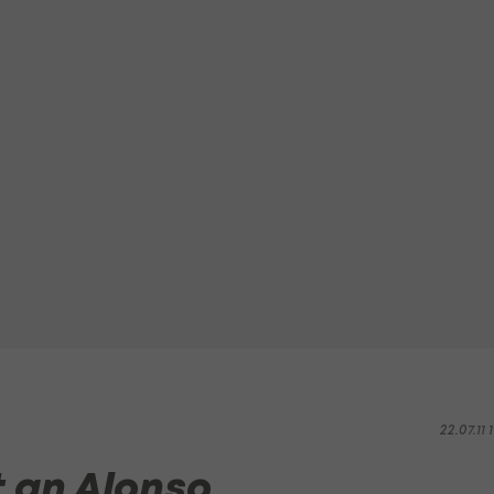
22.07.11 
t an Alonso