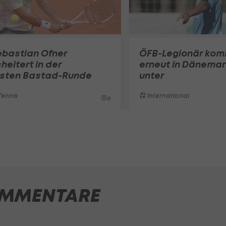
ebastian Ofner
ÖFB-Legionär ko
heitert in der
erneut in Dänemar
rsten Bastad-Runde
unter
ennis
International
6
MMENTARE