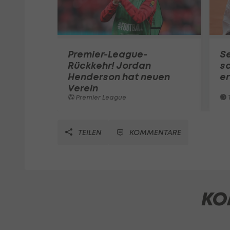
Premier-League-
S
Rückkehr! Jordan
sc
Henderson hat neuen
e
Verein
Premier League
T
TEILEN
KOMMENTARE
KO