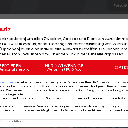
Foto: ©
hutz
le Akzeptieren] um allen Zwecken, Cookies und Diensten zuzustimme
 LAOLA1 PUR Modus, ohne Tracking uns Peronsalisierung von Werbung
um Deutschland-GP am Nürburgring die Bestzeit. Der
[Optionen] auch eine individuelle Auswahl zu treffen. Sie können Ihre
Red-Bull-Fahrern Mark Webber (+0,323 Sek.) und Sebasti
den Button links unten bzw. über den Link in der Fußzeile anpassen.
Sekunde Rückstand weist nur noch der Viertplatzierte,
ZEPTIEREN
NUR NOTWENDIGE
OPTI
Die beiden McLaren von Lewis Hamilton und Jenson
Personalisierung
Weiter mit PUR-Abo
und sechs hinaus. Das 2. Training startet um 14 Uhr.
6
Partner
verarbeiten personenbezogene Daten, wie Ihre IP-Adresse und Browser-
e
:
Speichern von oder Zugriff auf Informationen auf einem Endgerät; Personalisi
von Werbeleistung und der Performance von Inhalten, Zielgruppenforschung sow
g von Angeboten
.
nnen unter Umständen auch
:
Genaue Standortdaten und Identifikation durch Sca
erwenden für gewisse Zwecke berechtigtes Interesse als Rechtsgrundlage für d
. Details dazu, sowie die Möglichkeit Ihr Widerspruchsrecht auszuüben, sind hie
r
chutzrichtlinie