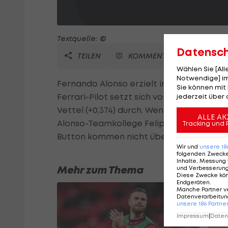
Textquelle: ©
Datensc
TEILEN
KOMMENTARE
Wählen Sie [Al
Notwendige] im
Fernando Alonso erzielt im 1. Training z
Sie können mit 
Ferrari-Pilot setzt sich vor den beiden 
jederzeit über 
Vettel (+0,374) durch. Weniger als eine 
ALLE AK
Alonso-Teamkollege Felipe Massa, auf. 
Tracking und 
Button kommen nicht über die Plätze fünf 
Wir und
unsere
18
folgenden Zweck
Inhalte, Messung 
Mehr zum Thema
und Verbesserun
Diese Zwecke kö
Endgeräten
.
Manche Partner v
Datenverarbeitung
unsere
186
Partne
Impressum
|
Datens