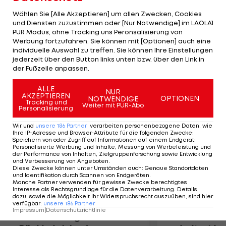
machte. Danach wurde bis 2008 in Magny Cours
Wählen Sie [Alle Akzeptieren] um allen Zwecken, Cookies
gefahren. Aus Geldnot wollen die Franzosen den
und Diensten zuzustimmen oder [Nur Notwendige] im LAOLA1
PUR Modus, ohne Tracking uns Peronsalisierung von
GP abwechselnd mit dem belgischen in Spa
Werbung fortzufahren. Sie können mit [Optionen] auch eine
austragen. Big Boss Bernie Ecclestone soll, laut
individuelle Auswahl zu treffen. Sie können Ihre Einstellungen
Frankreichs Sportminister, dem Finanzplan
jederzeit über den Button links unten bzw. über den Link in
der Fußzeile anpassen.
bereits zugestimmt haben.
ALLE
NUR
AKZEPTIEREN
Mehr zum Thema
OPTIONEN
NOTWENDIGE
Tracking und
Weiter mit PUR-Abo
Personalisierung
Wir und
unsere
186
Partner
verarbeiten personenbezogene Daten, wie
Ihre IP-Adresse und Browser-Attribute für die folgenden Zwecke
:
Speichern von oder Zugriff auf Informationen auf einem Endgerät;
Personalisierte Werbung und Inhalte, Messung von Werbeleistung und
der Performance von Inhalten, Zielgruppenforschung sowie Entwicklung
und Verbesserung von Angeboten
.
Diese Zwecke können unter Umständen auch
:
Genaue Standortdaten
und Identifikation durch Scannen von Endgeräten
.
Manche Partner verwenden für gewisse Zwecke berechtigtes
Interesse als Rechtsgrundlage für die Datenverarbeitung. Details
dazu, sowie die Möglichkeit Ihr Widerspruchsrecht auszuüben, sind hier
verfügbar
:
unsere
186
Partner
Impressum
|
Datenschutzrichtlinie
Premier-League-
Sebastian O