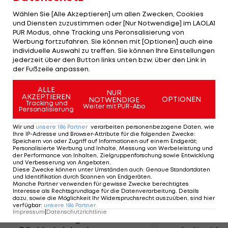
in Mugello Simoncelli oft anzutreffen war,
Wählen Sie [Alle Akzeptieren] um allen Zwecken, Cookies
versammelten sich in der Unfall-Kurve 11 zum
und Diensten zuzustimmen oder [Nur Notwendige] im LAOLA1
PUR Modus, ohne Tracking uns Peronsalisierung von
Gedenken. "Es wird immer schwierig sein, hier zu
Werbung fortzufahren. Sie können mit [Optionen] auch eine
fahren. Aber die ganze Ferrari-Familie und die
individuelle Auswahl zu treffen. Sie können Ihre Einstellungen
Menschen in Italien werden ihn immer in
jederzeit über den Button links unten bzw. über den Link in
der Fußzeile anpassen.
Erinnerung behalten", meinte Fernando Alonso.
ALLE
NUR
AKZEPTIEREN
Mehr zum Thema
OPTIONEN
NOTWENDIGE
Tracking und
Weiter mit PUR-Abo
Personalisierung
Wir und
unsere
186
Partner
verarbeiten personenbezogene Daten, wie
Ihre IP-Adresse und Browser-Attribute für die folgenden Zwecke
:
Speichern von oder Zugriff auf Informationen auf einem Endgerät;
Personalisierte Werbung und Inhalte, Messung von Werbeleistung und
der Performance von Inhalten, Zielgruppenforschung sowie Entwicklung
und Verbesserung von Angeboten
.
Diese Zwecke können unter Umständen auch
:
Genaue Standortdaten
und Identifikation durch Scannen von Endgeräten
.
Manche Partner verwenden für gewisse Zwecke berechtigtes
Interesse als Rechtsgrundlage für die Datenverarbeitung. Details
dazu, sowie die Möglichkeit Ihr Widerspruchsrecht auszuüben, sind hier
verfügbar
:
unsere
186
Partner
Impressum
|
Datenschutzrichtlinie
Premier-League-
Sebastian O