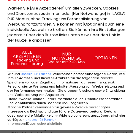
anderem erwiesen, dass Ecclestone Gribkowsky
Wählen Sie [Alle Akzeptieren] um allen Zwecken, Cookies
im Zuge des Verkaufs von Formel-1-Anteilen
und Diensten zuzustimmen oder [Nur Notwendige] im LAOLA1
PUR Modus, ohne Tracking uns Peronsalisierung von
Schmiergeld in Höhe von 44 Mio. Dollar zukommen
Werbung fortzufahren. Sie können mit [Optionen] auch eine
ließ. Die Staatsanwaltschaft München prüft
individuelle Auswahl zu treffen. Sie können Ihre Einstellungen
bereits mögliche Anklagepunkte gegen den 81-
jederzeit über den Button links unten bzw. über den Link in
der Fußzeile anpassen.
jährigen Formel-1-Boss.
ALLE
NUR
AKZEPTIEREN
Mehr zum Thema
OPTIONEN
NOTWENDIGE
Tracking und
Weiter mit PUR-Abo
Personalisierung
Wir und
unsere
186
Partner
verarbeiten personenbezogene Daten, wie
Ihre IP-Adresse und Browser-Attribute für die folgenden Zwecke
:
Speichern von oder Zugriff auf Informationen auf einem Endgerät;
Personalisierte Werbung und Inhalte, Messung von Werbeleistung und
der Performance von Inhalten, Zielgruppenforschung sowie Entwicklung
und Verbesserung von Angeboten
.
Diese Zwecke können unter Umständen auch
:
Genaue Standortdaten
und Identifikation durch Scannen von Endgeräten
.
Manche Partner verwenden für gewisse Zwecke berechtigtes
Interesse als Rechtsgrundlage für die Datenverarbeitung. Details
dazu, sowie die Möglichkeit Ihr Widerspruchsrecht auszuüben, sind hier
verfügbar
:
unsere
186
Partner
Impressum
|
Datenschutzrichtlinie
Premier-League-
Sebastian O