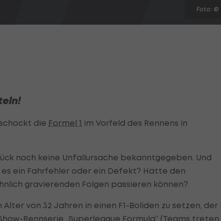
Foto: ©
teln!
 schockt die
Formel 1
im Vorfeld des Rennens in
ück noch keine Unfallursache bekanntgegeben. Und
 es ein Fahrfehler oder ein Defekt? Hätte den
ähnlich gravierenden Folgen passieren können?
 Alter von 32 Jahren in einen F1-Boliden zu setzen, der 
 Show-Rennserie „Superleague Formula“ (Teams treten