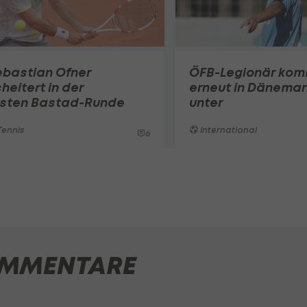
ebastian Ofner
ÖFB-Legionär ko
heitert in der
erneut in Dänemar
rsten Bastad-Runde
unter
ennis
International
6
MMENTARE