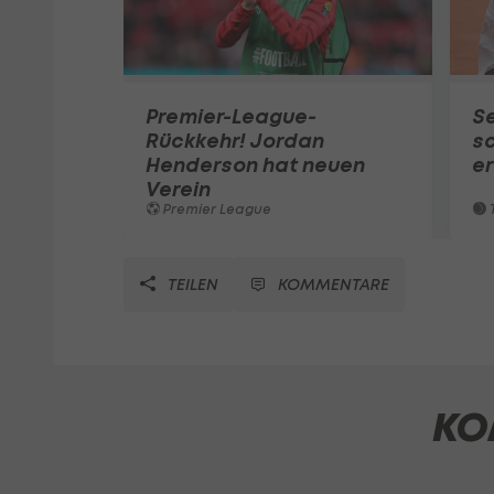
Premier-League-
S
Rückkehr! Jordan
sc
Henderson hat neuen
e
Verein
Premier League
T
TEILEN
KOMMENTARE
KO