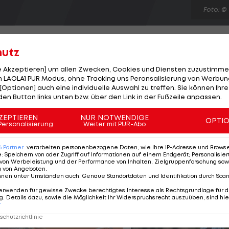
Foto: ©
hutz
le Akzeptieren] um allen Zwecken, Cookies und Diensten zuzustimme
 LAOLA1 PUR Modus, ohne Tracking uns Peronsalisierung von Werbung
Mitelfeldspieler John Obi Mikel entführt. Michael Mike
[Optionen] auch eine individuelle Auswahl zu treffen. Sie können Ihre
eria nach getaner Arbeit spurlos verschwunden. Sohn
den Button links unten bzw. über den Link in der Fußzeile anpassen.
ontaktaufnahme gebeten. Nun haben sich diese
ZEPTIEREN
NUR NOTWENDIGE
OPTI
he Polizei bekannt gibt, fordern sie für Mikels
Personalisierung
Weiter mit PUR-Abo
illionen Naira - umgerechnet 89.798 Euro.
6
Partner
verarbeiten personenbezogene Daten, wie Ihre IP-Adresse und Browser-
e
:
Speichern von oder Zugriff auf Informationen auf einem Endgerät; Personalisi
von Werbeleistung und der Performance von Inhalten, Zielgruppenforschung sow
g von Angeboten
.
nnen unter Umständen auch
:
Genaue Standortdaten und Identifikation durch Sca
erwenden für gewisse Zwecke berechtigtes Interesse als Rechtsgrundlage für d
. Details dazu, sowie die Möglichkeit Ihr Widerspruchsrecht auszuüben, sind hie
r
chutzrichtlinie